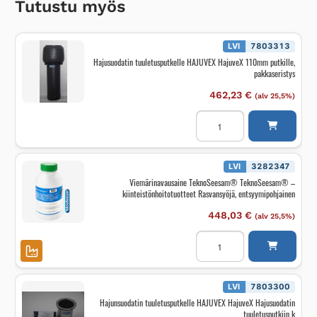
Tutustu myös
LVI
7803313
Hajusuodatin tuuletusputkelle HAJUVEX HajuveX 110mm putkille,
pakkaseristys
462,23
€
(alv 25,5%)
Hajusuodatin
tuuletusputkelle
HAJUVEX
HajuveX
110mm
putkille,
LVI
3282347
pakkaseristys
Viemärinavausaine TeknoSeesam® TeknoSeesam® –
määrä
kiinteistönhoitotuotteet Rasvansyöjä, entsyymipohjainen
448,03
€
(alv 25,5%)
Viemärinavausaine
TeknoSeesam®
TeknoSeesam®
-
kiinteistönhoitotuotteet
Rasvansyöjä,
LVI
7803300
entsyymipohjainen
Hajunsuodatin tuuletusputkelle HAJUVEX HajuveX Hajusuodatin
määrä
tuuletusputkiin k