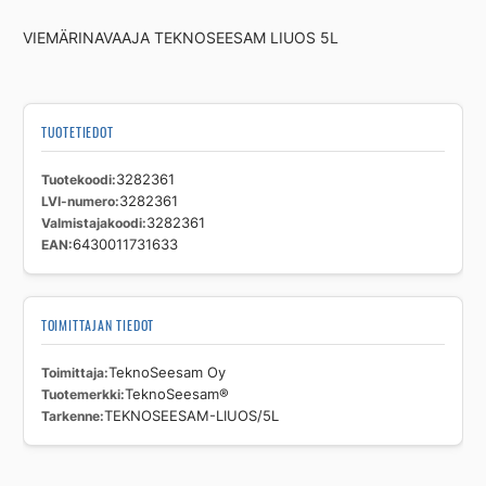
määrä
VIEMÄRINAVAAJA TEKNOSEESAM LIUOS 5L
TUOTETIEDOT
Tuotekoodi
3282361
LVI-numero
3282361
Valmistajakoodi
3282361
EAN
6430011731633
TOIMITTAJAN TIEDOT
Toimittaja
TeknoSeesam Oy
Tuotemerkki
TeknoSeesam®
Tarkenne
TEKNOSEESAM-LIUOS/5L