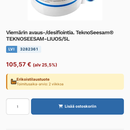
Viemärin avaus-/desifiointia. TeknoSeesam®
TEKNOSEESAM-LIUOS/5L
LVI
3282361
105,57
€
(alv 25,5%)
Erikoistilaustuote
Toimitusaika-arvio: 2 viikkoa
Viemärin
Lisää ostoskoriin
avaus-/desifiointia.
TeknoSeesam®
TEKNOSEESAM-
LIUOS/5L