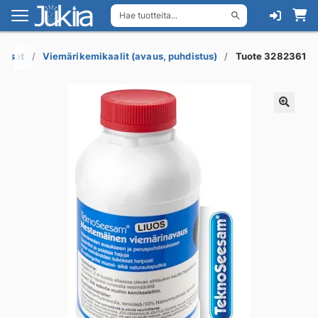
Hae tuotteita...
Siirry
Siirry
navigointiin
sisältöön
a osat
Viemärikemikaalit (avaus, puhdistus)
Tuote 3282361