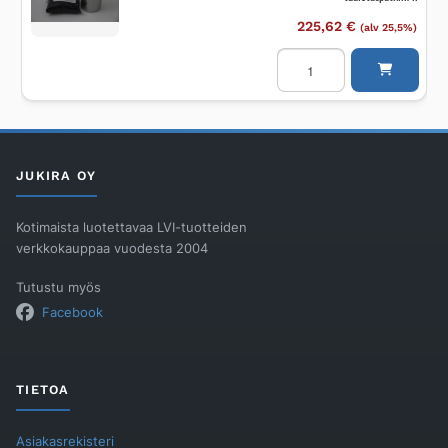
225,62
€
(alv 25,5%)
Hajunsuodatin
tuuletusputkelle
HAJUVEX
HajuveX
Hajusuodatin
tuuletusputkiin
k
määrä
JUKIRA OY
Kotimaista luotettavaa LVI-tuotteiden
verkkokauppaa vuodesta 2004
Tutustu myös
Facebook
TIETOA
Asiakasrekisteri