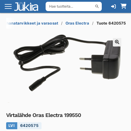
Hae tuotteita...
Siirry
Siirry
navigointiin
sisältöön
at, hanatarvikkeet ja varaosat
Oras Electra
Tuote 6420575
Virtalähde Oras Electra 199550
LVI
6420575