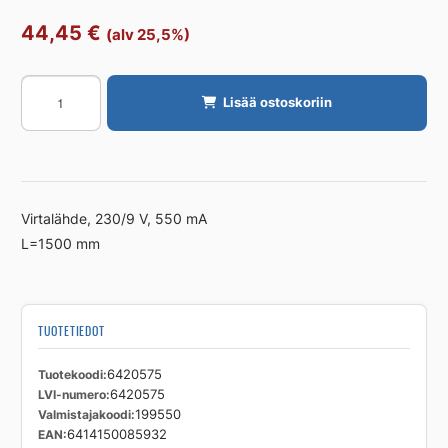
44,45
€
(alv 25,5%)
Virtalähde
Lisää ostoskoriin
Oras
Electra
199550
määrä
Virtalähde, 230/9 V, 550 mA
L=1500 mm
TUOTETIEDOT
Tuotekoodi
6420575
LVI-numero
6420575
Valmistajakoodi
199550
EAN
6414150085932