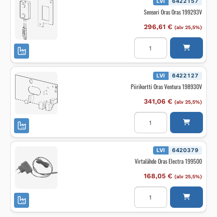
LVI
6422157
Sensori Oras Oras 199293V
296,61
€
(alv 25,5%)
Sensori
Oras
Oras
199293V
määrä
LVI
6422127
Piirikortti Oras Ventura 198930V
341,06
€
(alv 25,5%)
Piirikortti
Oras
Ventura
198930V
määrä
LVI
6420379
Virtalähde Oras Electra 199500
168,05
€
(alv 25,5%)
Virtalähde
Oras
Electra
199500
määrä