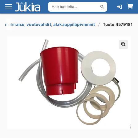
Hae tuotteita...
Siirry
Siirry
navigointiin
sisältöön
odon ilmaisu, vuotovahdit, alakaappiläpiviennit
Tuote 4579181