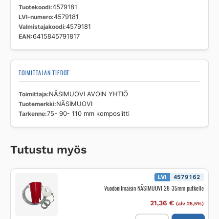
Tuotekoodi
4579181
LVI-numero
4579181
Valmistajakoodi
4579181
EAN
6415845791817
TOIMITTAJAN TIEDOT
Toimittaja
NÄSIMUOVI AVOIN YHTIÖ
Tuotemerkki
NÄSIMUOVI
Tarkenne
75- 90- 110 mm komposiitti
Tutustu myös
LVI
4579162
Vuodonilmaisin NÄSIMUOVI 28-35mm putkelle
21,36
€
(alv 25,5%)
Vuodonilmaisin