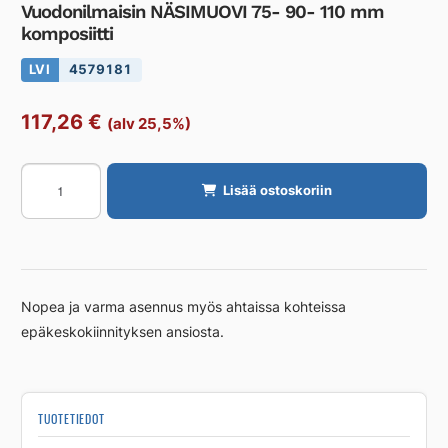
Vuodonilmaisin NÄSIMUOVI 75- 90- 110 mm
komposiitti
LVI
4579181
117,26
€
(alv 25,5%)
Vuodonilmaisin
Lisää ostoskoriin
NÄSIMUOVI
75-
90-
110
mm
Nopea ja varma asennus myös ahtaissa kohteissa
komposiitti
epäkeskokiinnityksen ansiosta.
määrä
TUOTETIEDOT