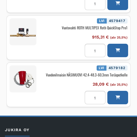
NÄSIMUOVI
28-
35mm
putkelle
määrä
LVI
4579417
Vuotovahti ROTH MULTIPEX Roth QuickStop Pro1
915,31
€
(alv 25,5%)
Vuotovahti
ROTH
MULTIPEX
Roth
QuickStop
Pro1
LVI
4579182
määrä
Vuodonilmaisin NÄSIMUOVI 42.4-48.3-60.3mm Teräsputkelle
28,09
€
(alv 25,5%)
Vuodonilmaisin
NÄSIMUOVI
42.4-
48.3-
60.3mm
Teräsputkelle
määrä
JUKIRA OY