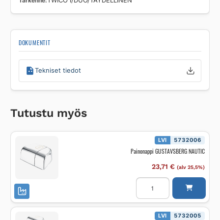
Tarkenne
TWICO I/DUO/TÄYDELLINEN
DOKUMENTIT
Tekniset tiedot
Tutustu myös
LVI
5732006
Painonappi GUSTAVSBERG NAUTIC
23,71
€
(alv 25,5%)
Painonappi
GUSTAVSBERG
NAUTIC
määrä
LVI
5732005