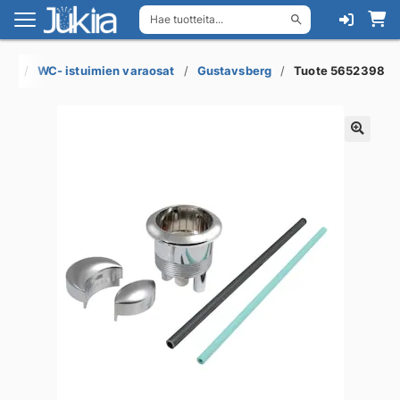
Hae tuotteita...
Siirry
Siirry
navigointiin
sisältöön
eet
WC- istuimien varaosat
Gustavsberg
Tuote 5652398