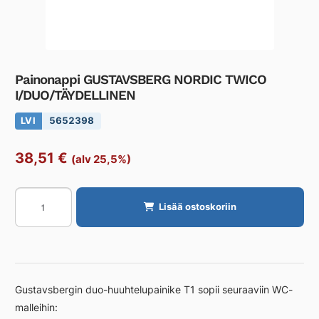
Painonappi GUSTAVSBERG NORDIC TWICO
I/DUO/TÄYDELLINEN
LVI
5652398
38,51
€
(alv 25,5%)
Painonappi
Lisää ostoskoriin
GUSTAVSBERG
NORDIC
TWICO
I/DUO/TÄYDELLINEN
määrä
Gustavsbergin duo-huuhtelupainike T1 sopii seuraaviin WC-
malleihin: