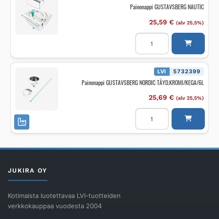
Painonappi GUSTAVSBERG NAUTIC
25,59
€
(alv 25,5%)
Painonappi
GUSTAVSBERG
NAUTIC
määrä
LVI
5732399
Painonappi GUSTAVSBERG NORDIC TÄYD.KROMI/KEGA/6L
25,69
€
(alv 25,5%)
Painonappi
GUSTAVSBERG
NORDIC
TÄYD.KROMI/KEGA/6L
määrä
JUKIRA OY
Kotimaista luotettavaa LVI-tuotteiden
verkkokauppaa vuodesta 2004