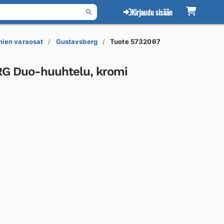
Kirjaudu sisään
mien varaosat
Gustavsberg
Tuote 5732067
G Duo-huuhtelu, kromi