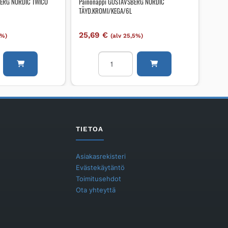
BERG NORDIC TWICO
Painonappi GUSTAVSBERG NORDIC
TÄYD.KROMI/KEGA/6L
25,69
€
5%)
(alv 25,5%)
i
Painonappi
BERG
GUSTAVSBERG
NORDIC
TÄYD.KROMI/KEGA/6L
UO/KROMI
määrä
TIETOA
Asiakasrekisteri
Evästekäytäntö
Toimitusehdot
Ota yhteyttä