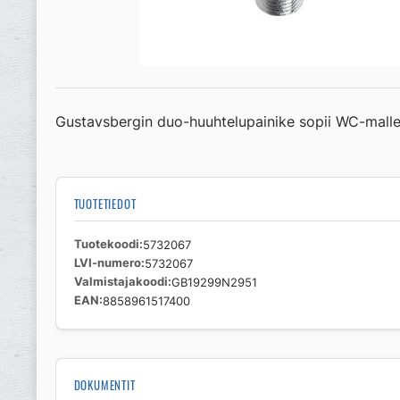
Gustavsbergin duo-huuhtelupainike sopii WC-mallei
TUOTETIEDOT
Tuotekoodi
5732067
LVI-numero
5732067
Valmistajakoodi
GB19299N2951
EAN
8858961517400
DOKUMENTIT