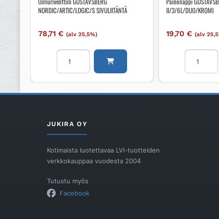
Uimuriventtiili GUSTAVSBERG
Painonappi GUSTAVS
NORDIC/ARTIC/LOGIC/S SIVULIITÄNTÄ
II/3/6L/DUO/KROMI
78,71
€
19,70
€
(alv 25,5%)
(alv 25,
Uimuriventtiili
Painonapp
GUSTAVSBERG
GUSTAVS
NORDIC/ARTIC/LOGIC/S
NORDIC
SIVULIITÄNTÄ
TWICO
määrä
II/3/6L/D
määrä
JUKIRA OY
Kotimaista luotettavaa LVI-tuotteiden
verkkokauppaa vuodesta 2004
Tutustu myös
Facebook