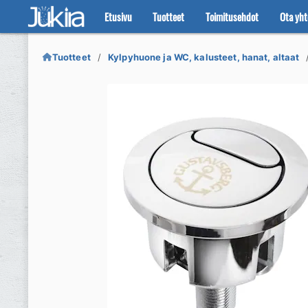
Etusivu
Tuotteet
Toimitusehdot
Ota yht
Siirry
Siirry
navigointiin
sisältöön
Tuotteet
Kylpyhuone ja WC, kalusteet, hanat, altaat