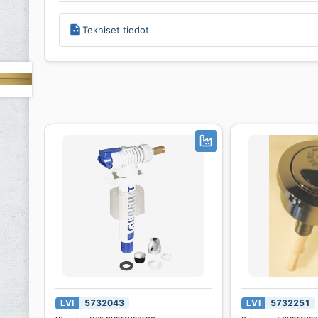
Tekniset tiedot
LVI
5732043
LVI
5732251