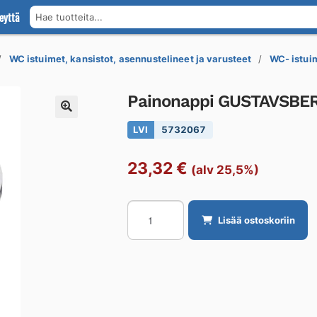
eyttä
Hae tuotteita...
WC istuimet, kansistot, asennustelineet ja varusteet
WC- istui
Painonappi GUSTAVSBER
LVI
5732067
23,32
€
(alv 25,5%)
Painonappi
Lisää ostoskoriin
GUSTAVSBERG
Duo-
huuhtelu,
kromi
määrä