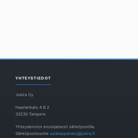
YHTEYSTIEDOT
Jukira Oy
Haarlankatu 4 B 2
33230 Tampere
Yhteydenotot ensisijaisesti sähköpostilla.
Sähköpostiosoite
asiakaspalvelu@jukira.fi