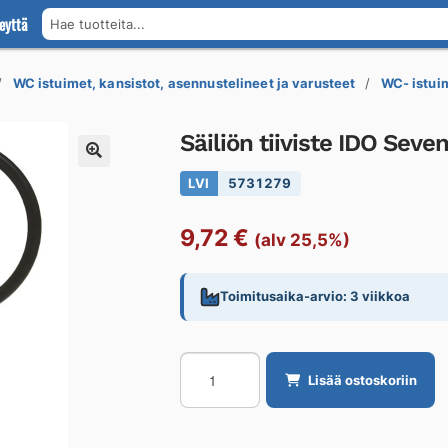
eyttä
Hae tuotteita...
WC istuimet, kansistot, asennustelineet ja varusteet
WC- istui
Säiliön tiiviste IDO Seven
LVI
5731279
9,72
€
(alv 25,5%)
Toimitusaika-arvio: 3 viikkoa
Säiliön
Lisää ostoskoriin
tiiviste
IDO
Seven