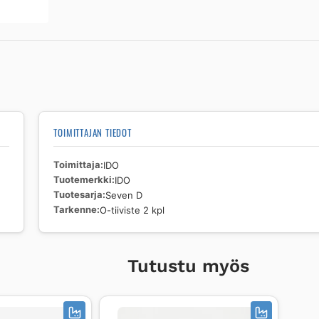
D
O-
tiiviste
2
kpl
määrä
TOIMITTAJAN TIEDOT
Toimittaja
IDO
Tuotemerkki
IDO
Tuotesarja
Seven D
Tarkenne
O-tiiviste 2 kpl
Tutustu myös