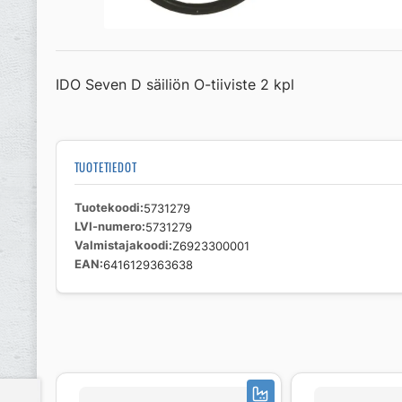
IDO Seven D säiliön O-tiiviste 2 kpl
TUOTETIEDOT
Tuotekoodi
5731279
LVI-numero
5731279
Valmistajakoodi
Z6923300001
EAN
6416129363638