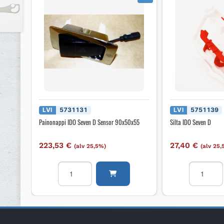
LVI
5731131
LVI
5751139
Painonappi IDO Seven D Sensor 90x50x55
Silta IDO Seven D
223,53
€
27,40
€
(alv 25,5%)
(alv 25
Painonappi
Silta
IDO
IDO
Seven
Seven
D
D
Sensor
määrä
90x50x55