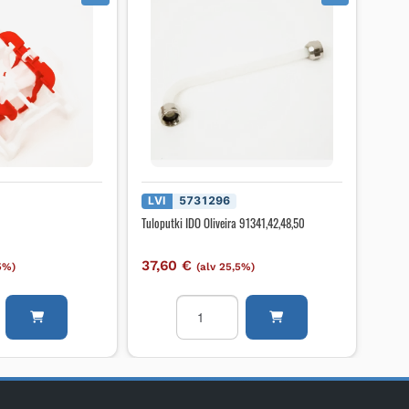
LVI
5731296
Tuloputki IDO Oliveira 91341,42,48,50
37,60
€
,5%)
(alv 25,5%)
Tuloputki
IDO
Oliveira
91341,42,48,50
määrä