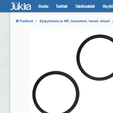
Etusivu
Tuotteet
Toimitusehdot
Ota yht
Siirry
Siirry
navigointiin
sisältöön
Tuotteet
Kylpyhuone ja WC, kalusteet, hanat, altaat