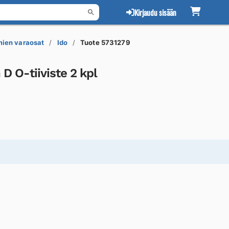
Kirjaudu sisään
mien varaosat
Ido
Tuote 5731279
 D O-tiiviste 2 kpl