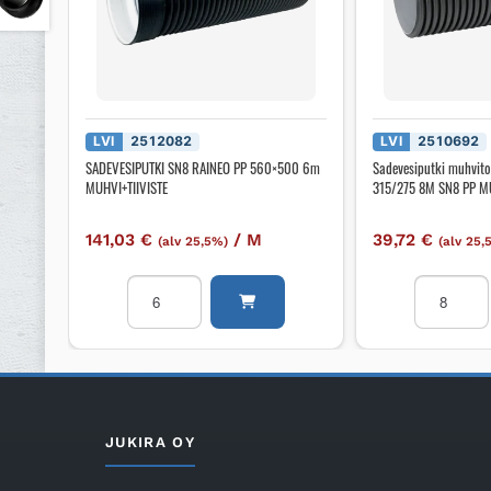
LVI
2512082
LVI
2510692
SADEVESIPUTKI SN8 RAINEO PP 560×500 6m
Sadevesiputki muhvit
MUHVI+TIIVISTE
315/275 8M SN8 PP M
141,03
€
/
M
39,72
€
(alv 25,5%)
(alv 25,
SADEVESIPUTKI
Sadevesip
SN8
muhviton
RAINEO
sn8
PP
UPONOR
560x500
IQ
6m
315/275
MUHVI+TIIVISTE
8M
JUKIRA OY
määrä
SN8
PP