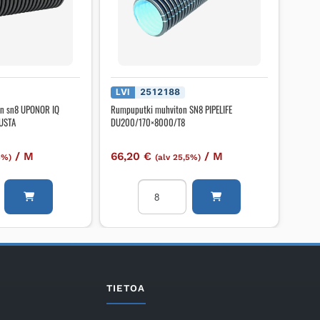
LVI
2512188
on sn8 UPONOR IQ
Rumpuputki muhviton SN8 PIPELIFE
USTA
DU200/170×8000/T8
/
M
66,20
€
/
M
5%)
(alv 25,5%)
utki
Rumpuputki
muhviton
SN8
PIPELIFE
DU200/170x8000/T8
määrä
TIETOA