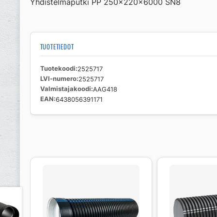
Yhdistelmäputki PP 250x220x6000 SN8
TUOTETIEDOT
Tuotekoodi
2525717
LVI-numero
2525717
Valmistajakoodi
AAG418
EAN
6438056391171