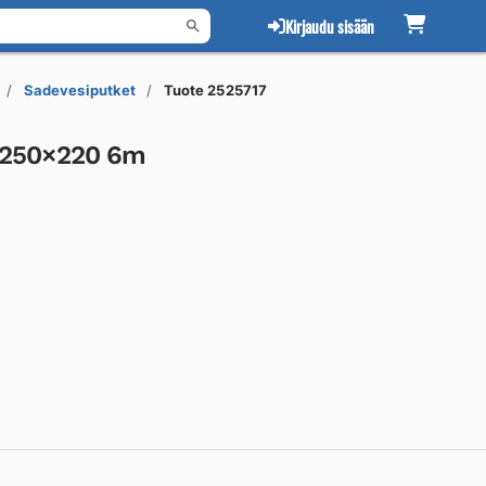
Kirjaudu sisään
Sadevesiputket
Tuote 2525717
250×220 6m