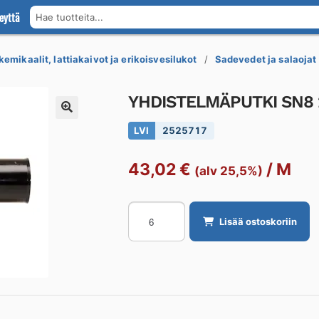
eyttä
Hae tuotteita...
kemikaalit, lattiakaivot ja erikoisvesilukot
Sadevedet ja salaojat
YHDISTELMÄPUTKI SN8 
LVI
2525717
43,02
€
/
M
(alv 25,5%)
YHDISTELMÄPUTKI
Lisää ostoskoriin
SN8
250x220
6m
määrä