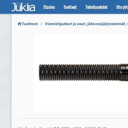
Etusivu
Tuotteet
Toimitusehdot
Ota yht
Siirry
Siirry
navigointiin
sisältöön
Tuotteet
Viemäriputket ja osat, jätevesijärjestelmät, 