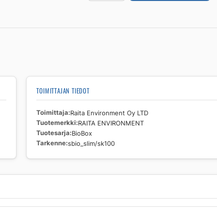
ENVIRONMENT
BioBox
sbio_slim/sk100
määrä
TOIMITTAJAN TIEDOT
Toimittaja
Raita Environment Oy LTD
Tuotemerkki
RAITA ENVIRONMENT
Tuotesarja
BioBox
Tarkenne
sbio_slim/sk100