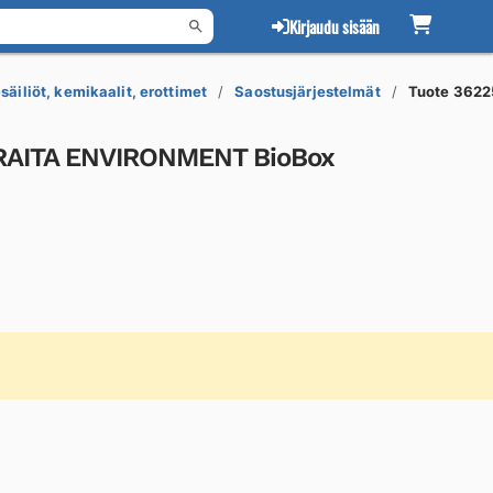
Kirjaudu sisään
säiliöt, kemikaalit, erottimet
Saostusjärjestelmät
Tuote 362
 RAITA ENVIRONMENT BioBox