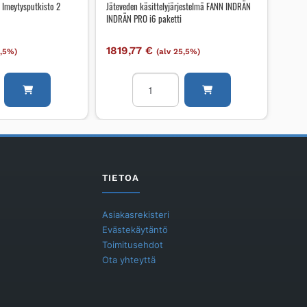
 Imeytysputkisto 2
Jäteveden käsittelyjärjestelmä FANN INDRÄN
INDRÄN PRO i6 paketti
1819,77
€
5,5%)
(alv 25,5%)
kisto
Jäteveden
käsittelyjärjestelmä
kisto
FANN
INDRÄN
INDRÄN
PRO
i6
TIETOA
paketti
määrä
Asiakasrekisteri
Evästekäytäntö
Toimitusehdot
Ota yhteyttä