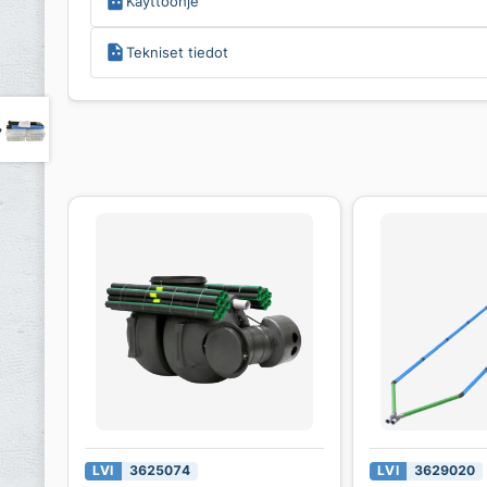
Käyttöohje
Tekniset tiedot
LVI
3625074
LVI
3629020