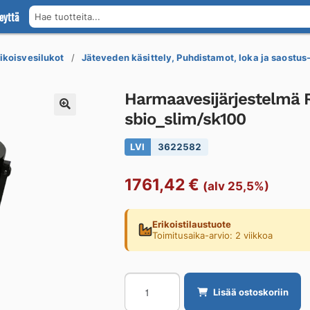
eyttä
Hae tuotteita...
rikoisvesilukot
Jäteveden käsittely, Puhdistamot, loka ja saostus-
Harmaavesijärjestelmä
sbio_slim/sk100
LVI
3622582
1761,42
€
(alv 25,5%)
Erikoistilaustuote
Toimitusaika-arvio: 2 viikkoa
Harmaavesijärjestelmä
Lisää ostoskoriin
RAITA