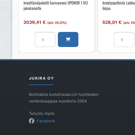
Imeyttämöpaketti harmaavesi UPONOR 1 M3
Imeytysputkisto Labko
jakokaivolla
linjaa
2039,41
€
528,01
€
(alv 25,5%)
(alv 2
Imeyttämöpaketti
Imeytysput
harmaavesi
Labko
UPONOR
Imeytysput
1
2
M3
linjaa
jakokaivolla
määrä
määrä
JUKIRA OY
Kotimaista luotettavaa LVI-tuotteiden
verkkokauppaa vuodesta 2004
Tutustu myös
Facebook