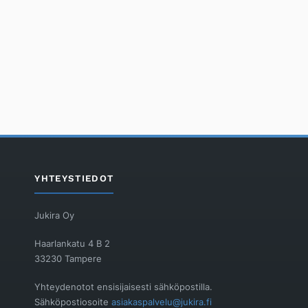
YHTEYSTIEDOT
Jukira Oy
Haarlankatu 4 B 2
33230 Tampere
Yhteydenotot ensisijaisesti sähköpostilla.
Sähköpostiosoite
asiakaspalvelu@jukira.fi