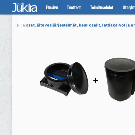
Etusivu
Tuotteet
Toimitusehdot
Ota yht
Siirry
Siirry
navigointiin
sisältöön
äriputket ja osat, jätevesijärjestelmät, kemikaalit, lattiakaivot ja e