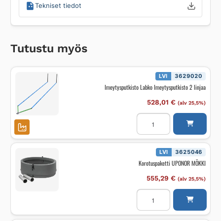
Tekniset tiedot
Tutustu myös
LVI
3629020
Imeytysputkisto Labko Imeytysputkisto 2 linjaa
528,01
€
(alv 25,5%)
Imeytysputkisto
Labko
Imeytysputkisto
2
linjaa
määrä
LVI
3625046
Korotuspaketti UPONOR MÖKKI
555,29
€
(alv 25,5%)
Korotuspaketti
UPONOR
MÖKKI
määrä