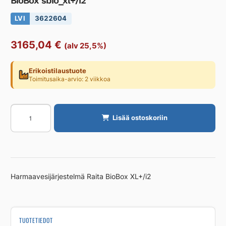
BioBox sbio_xl+/i2
LVI
3622604
3165,04
€
(alv 25,5%)
Erikoistilaustuote
Toimitusaika-arvio: 2 viikkoa
Harmaavesijärjestelmä
Lisää ostoskoriin
RAITA
ENVIRONMENT
BioBox
sbio_xl+/i2
määrä
Harmaavesijärjestelmä Raita BioBox XL+/i2
TUOTETIEDOT