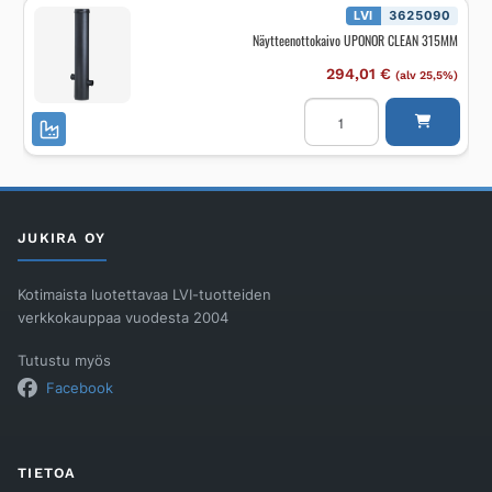
LVI
3625090
Näytteenottokaivo UPONOR CLEAN 315MM
294,01
€
(alv 25,5%)
Näytteenottokaivo
UPONOR
CLEAN
315MM
määrä
JUKIRA OY
Kotimaista luotettavaa LVI-tuotteiden
verkkokauppaa vuodesta 2004
Tutustu myös
Facebook
TIETOA