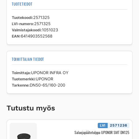
TUOTETIEDOT
Tuotekoodi
2571325
LVI-numero
2571325
Valmistajakoodi
1051023
EAN
6414903552568
TOIMITTAJAN TIEDOT
Toimittaja
UPONOR INFRA OY
Tuotemerkki
UPONOR
Tarkenne
DN50-65/160-200
Tutustu myös
LVI
2571236
Salaojapäätetulppa UPONOR SMT DN125