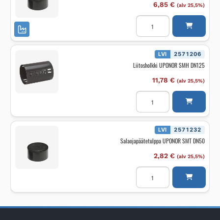
6,85
€
(alv 25,5%)
Salaojapäätetulppa
UPONOR
SMT
DN125
määrä
LVI
2571206
Liitosholkki UPONOR SMH DN125
11,78
€
(alv 25,5%)
Liitosholkki
UPONOR
SMH
DN125
määrä
LVI
2571232
Salaojapäätetulppa UPONOR SMT DN50
2,82
€
(alv 25,5%)
Salaojapäätetulppa
UPONOR
SMT
DN50
määrä