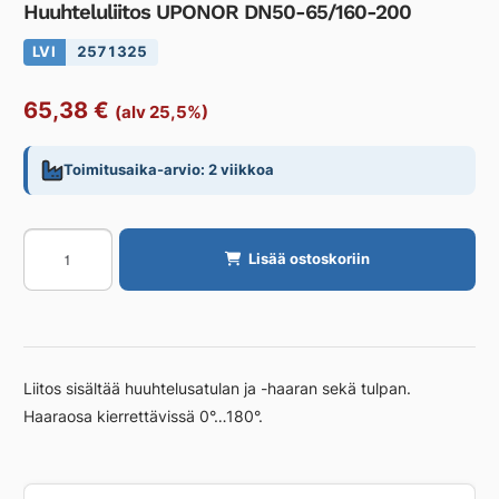
Huuhteluliitos UPONOR DN50-65/160-200
LVI
2571325
65,38
€
(alv 25,5%)
Toimitusaika-arvio: 2 viikkoa
Huuhteluliitos
Lisää ostoskoriin
UPONOR
DN50-
65/160-
200
määrä
Liitos sisältää huuhtelusatulan ja -haaran sekä tulpan.
Haaraosa kierrettävissä 0°…180°.