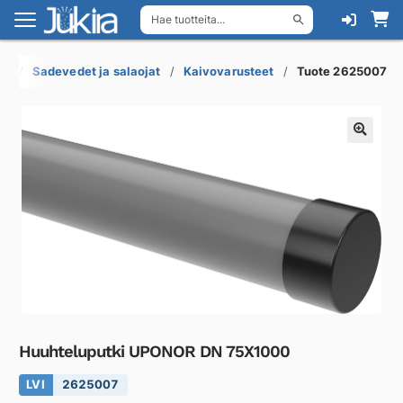
Hae tuotteita...
Siirry
Siirry
navigointiin
sisältöön
ot
Sadevedet ja salaojat
Kaivovarusteet
Tuote 2625007
Huuhteluputki UPONOR DN 75X1000
LVI
2625007