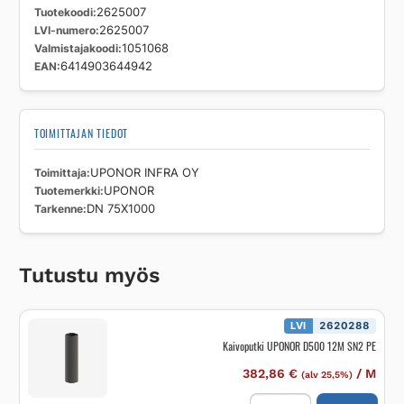
Tuotekoodi
2625007
LVI-numero
2625007
Valmistajakoodi
1051068
EAN
6414903644942
TOIMITTAJAN TIEDOT
Toimittaja
UPONOR INFRA OY
Tuotemerkki
UPONOR
Tarkenne
DN 75X1000
Tutustu myös
LVI
2620288
Kaivoputki UPONOR D500 12M SN2 PE
382,86
€
/
M
(alv 25,5%)
Kaivoputki