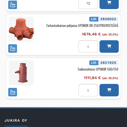
UPONOR
D500
12M
SN2
PE
LVI
2620022
määrä
Tarkastuskaivon pohjaosa UPONOR DN 250/PRO/RISTEÄVÄ
1674,46
€
(alv 25,5%)
Tarkastuskaivon
pohjaosa
UPONOR
DN
250/PRO/RISTEÄVÄ
määrä
LVI
2621025
Sadevesikaivo UPONOR 560/150
1111,84
€
(alv 25,5%)
Sadevesikaivo
UPONOR
560/150
määrä
JUKIRA OY