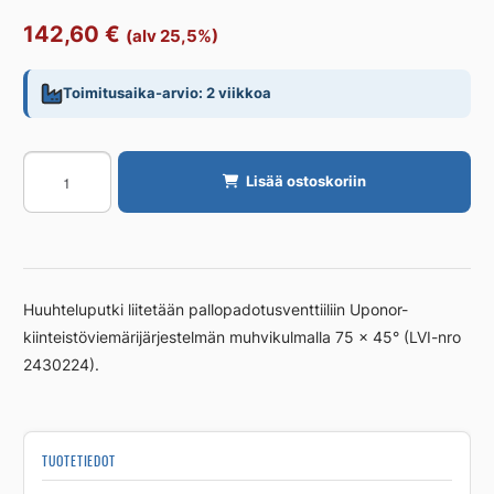
142,60
€
(alv 25,5%)
Toimitusaika-arvio: 2 viikkoa
Huuhteluputki
Lisää ostoskoriin
UPONOR
DN
75X1000
määrä
Huuhteluputki liitetään pallopadotusventtiiliin Uponor-
kiinteistöviemärijärjestelmän muhvikulmalla 75 x 45° (LVI-nro
2430224).
TUOTETIEDOT