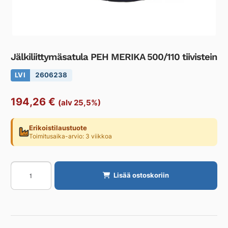
Jälkiliittymäsatula PEH MERIKA 500/110 tiivistein
LVI
2606238
194,26
€
(alv 25,5%)
Erikoistilaustuote
Toimitusaika-arvio: 3 viikkoa
Jälkiliittymäsatula
Lisää ostoskoriin
PEH
MERIKA
500/110
tiivistein
määrä