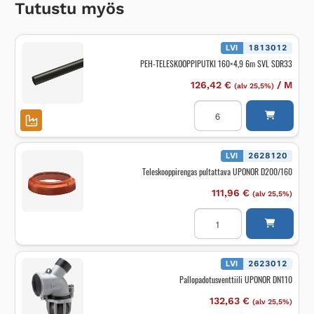
Tutustu myös
LVI
1813012
PEH-TELESKOOPPIPUTKI 160×4,9 6m SVL SDR33
126,42
€
/
M
(alv 25,5%)
PEH-
TELESKOOPPIPUTKI
160x4,9
6m
SVL
SDR33
LVI
2628120
määrä
Teleskooppirengas pultattava UPONOR D200/160
111,96
€
(alv 25,5%)
Teleskooppirengas
pultattava
UPONOR
D200/160
määrä
LVI
2623012
Pallopadotusventtiili UPONOR DN110
132,63
€
(alv 25,5%)