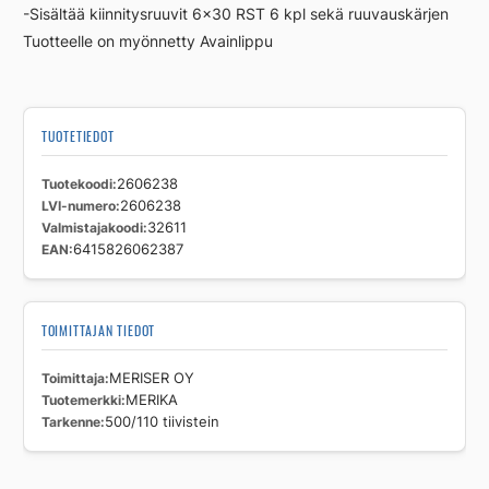
-Sisältää kiinnitysruuvit 6×30 RST 6 kpl sekä ruuvauskärjen
Tuotteelle on myönnetty Avainlippu
TUOTETIEDOT
Tuotekoodi
2606238
LVI-numero
2606238
Valmistajakoodi
32611
EAN
6415826062387
TOIMITTAJAN TIEDOT
Toimittaja
MERISER OY
Tuotemerkki
MERIKA
Tarkenne
500/110 tiivistein