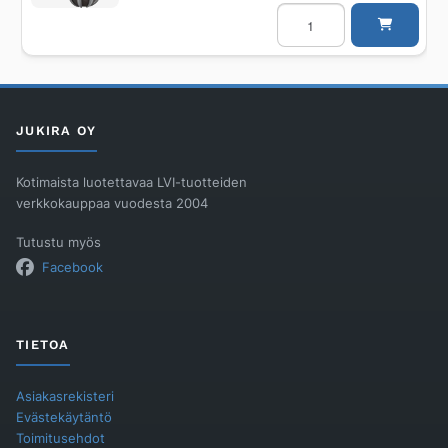
Pallopadotusventtiili
UPONOR
DN110
määrä
JUKIRA OY
Kotimaista luotettavaa LVI-tuotteiden
verkkokauppaa vuodesta 2004
Tutustu myös
Facebook
TIETOA
Asiakasrekisteri
Evästekäytäntö
Toimitusehdot