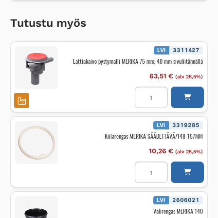
Tutustu myös
LVI
3311427
Lattiakaivo pystymalli MERIKA 75 mm, 40 mm sivuliitännällä
63,51
€
(alv 25,5%)
Lattiakaivo
pystymalli
MERIKA
75
mm,
40
LVI
3319285
mm
Kiilarengas MERIKA SÄÄDETTÄVÄ/148-157MM
sivuliitännällä
määrä
10,26
€
(alv 25,5%)
Kiilarengas
MERIKA
SÄÄDETTÄVÄ/148-
157MM
määrä
LVI
2606021
Välirengas MERIKA 140