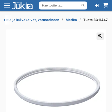
Hae tuotteita...
Siirry
Siirry
navigointiin
sisältöön
Lattia ja kuivakaivot, varusteineen
Merika
Tuote 3311447