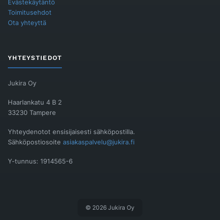
Evästekäytäntö
Toimitusehdot
Ota yhteyttä
YHTEYSTIEDOT
Jukira Oy
Haarlankatu 4 B 2
33230 Tampere
Yhteydenotot ensisijaisesti sähköpostilla.
Sähköpostiosoite
asiakaspalvelu@jukira.fi
Y-tunnus: 1914565-6
© 2026 Jukira Oy