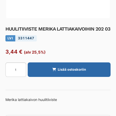
HUULITIIVISTE MERIKA LATTIAKAIVOIHIN 202 03
LVI
3311447
3,44
€
(alv 25,5%)
HUULITIIVISTE
Lisää ostoskoriin
MERIKA
LATTIAKAIVOIHIN
202
03
määrä
Merika lattiakaivon huulitiiviste