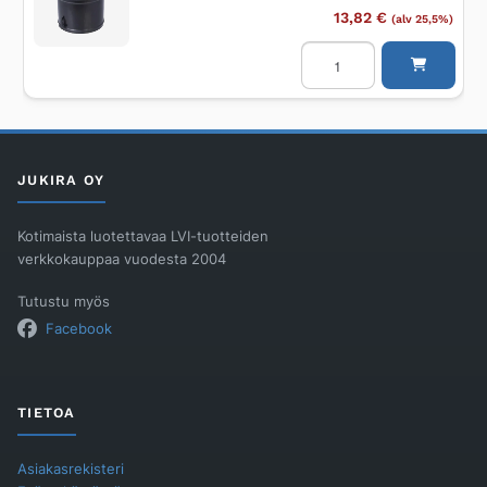
13,82
€
(alv 25,5%)
Välirengas
MERIKA
140
määrä
JUKIRA OY
Kotimaista luotettavaa LVI-tuotteiden
verkkokauppaa vuodesta 2004
Tutustu myös
Facebook
TIETOA
Asiakasrekisteri