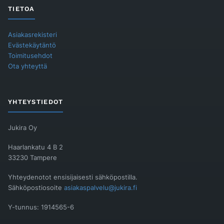
TIETOA
Asiakasrekisteri
Evästekäytäntö
Toimitusehdot
Ota yhteyttä
YHTEYSTIEDOT
Jukira Oy
Haarlankatu 4 B 2
33230 Tampere
Yhteydenotot ensisijaisesti sähköpostilla.
Sähköpostiosoite
asiakaspalvelu@jukira.fi
Y-tunnus: 1914565-6