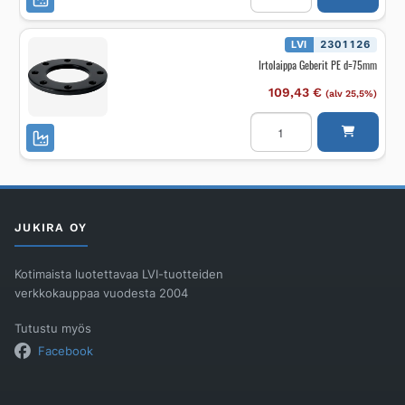
PE
d=250mm
määrä
LVI
2301126
Irtolaippa Geberit PE d=75mm
109,43
€
(alv 25,5%)
Irtolaippa
Geberit
PE
d=75mm
määrä
JUKIRA OY
Kotimaista luotettavaa LVI-tuotteiden
verkkokauppaa vuodesta 2004
Tutustu myös
Facebook