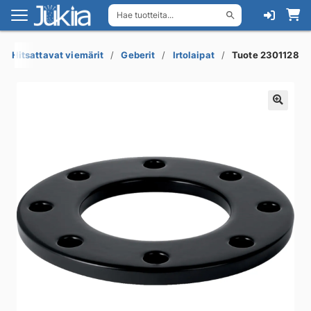
Hae tuotteita...
Siirry
Siirry
navigointiin
sisältöön
Hitsattavat viemärit
Geberit
Irtolaipat
Tuote 2301128