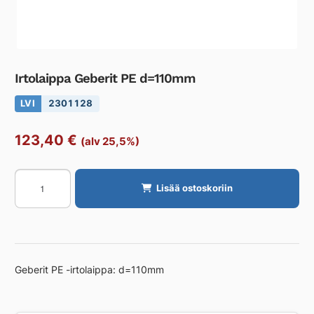
Irtolaippa Geberit PE d=110mm
LVI
2301128
123,40
€
(alv 25,5%)
Irtolaippa
Lisää ostoskoriin
Geberit
PE
d=110mm
määrä
Geberit PE -irtolaippa: d=110mm