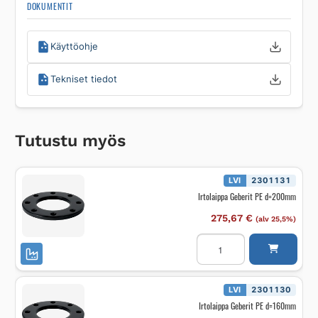
DOKUMENTIT
Käyttöohje
Tekniset tiedot
Tutustu myös
LVI
2301131
Irtolaippa Geberit PE d=200mm
275,67
€
(alv 25,5%)
Irtolaippa
Geberit
PE
d=200mm
määrä
LVI
2301130
Irtolaippa Geberit PE d=160mm