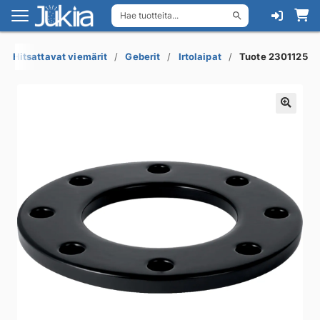
Hae tuotteita...
Siirry
Siirry
navigointiin
sisältöön
Hitsattavat viemärit
Geberit
Irtolaipat
Tuote 2301125