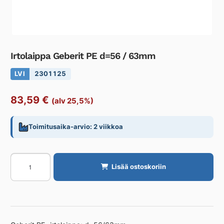
Irtolaippa Geberit PE d=56 / 63mm
LVI
2301125
83,59
€
(alv 25,5%)
Toimitusaika-arvio: 2 viikkoa
Irtolaippa
Lisää ostoskoriin
Geberit
PE
d=56
/
63mm