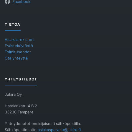
Facebook
TIETOA
Asiakasrekisteri
Evästekäytäntö
Toimitusehdot
Ota yhteyttä
YHTEYSTIEDOT
Jukira Oy
Haarlankatu 4 B 2
33230 Tampere
Yhteydenotot ensisijaisesti sähköpostilla.
Sähköpostiosoite
asiakaspalvelu@jukira.fi