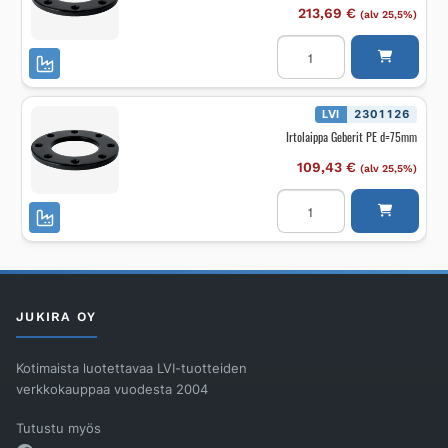
213,69
€
(alv 25,5%)
Irtolaippa
Geberit
PE
d=160mm
määrä
LVI
2301126
Irtolaippa Geberit PE d=75mm
109,43
€
(alv 25,5%)
Irtolaippa
Geberit
PE
d=75mm
määrä
JUKIRA OY
Kotimaista luotettavaa LVI-tuotteiden
verkkokauppaa vuodesta 2004
Tutustu myös