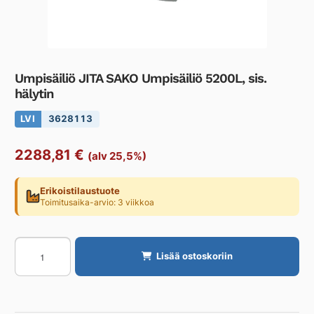
Umpisäiliö JITA SAKO Umpisäiliö 5200L, sis.
hälytin
LVI
3628113
2288,81
€
(alv 25,5%)
Erikoistilaustuote
Toimitusaika-arvio: 3 viikkoa
Umpisäiliö
Lisää ostoskoriin
JITA
SAKO
Umpisäiliö
5200L,