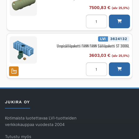
7500,83
€
(alv 25,5%)
Lokasäiliö
lujitemuovia
Labko
Labko
LOKA
10000
LVI
3624132
LTR
Umpisäiliöpaketti FANN FANN Säiliöpaketti ST 3006L
määrä
3603,03
€
(alv 25,5%)
Umpisäiliöpaketti
FANN
FANN
Säiliöpaketti
ST
3006L
määrä
JUKIRA OY
Kotimaista luotettavaa LVI-tuotteiden
verkkokauppaa vuodesta 2004
Tutustu myös