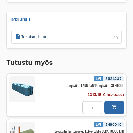
DOKUMENTIT
Tekniset tiedot
Tutustu myös
LVI
3624237
Umpisäiliö FANN FANN Umpisäiliö ST 4000L
2313,18
€
(alv 25,5%)
Umpisäiliö
FANN
FANN
Umpisäiliö
ST
4000L
LVI
3460010
määrä
Lokasäiliö lujitemuovia Labko Labko LOKA 10000 LTR