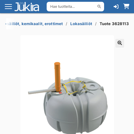
Hae tuotteita...
Siirry
Siirry
navigointiin
sisältöön
us-säiliöt, kemikaalit, erottimet
Lokasäiliöt
Tuote 3628113