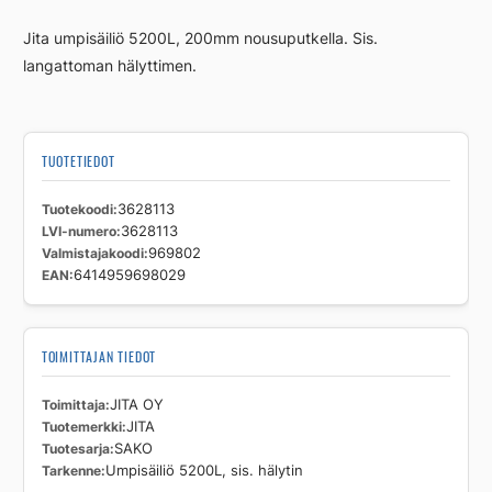
sis.
Jita umpisäiliö 5200L, 200mm nousuputkella. Sis.
hälytin
langattoman hälyttimen.
määrä
TUOTETIEDOT
Tuotekoodi
3628113
LVI-numero
3628113
Valmistajakoodi
969802
EAN
6414959698029
TOIMITTAJAN TIEDOT
Toimittaja
JITA OY
Tuotemerkki
JITA
Tuotesarja
SAKO
Tarkenne
Umpisäiliö 5200L, sis. hälytin