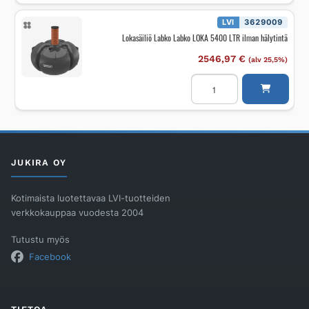
Umpisäiliö
ST
3000
LVI
3629009
L
Lokasäiliö Labko Labko LOKA 5400 LTR ilman hälytintä
määrä
2546,97
€
(alv 25,5%)
Lokasäiliö
Labko
Labko
LOKA
5400
LTR
ilman
hälytintä
määrä
JUKIRA OY
Kotimaista luotettavaa LVI-tuotteiden
verkkokauppaa vuodesta 2004
Tutustu myös
Facebook