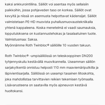
kaksi ankkurointiliina. Säiliöt voi asentaa myös sellaisiin
paikkoihin, jossa pohjaveden taso on korkea. Säiliöt ovat
kevyitä ja niissä on asennusta helpottavat kädensijat. Säiliöt
valmistetaan PE-HD muovista puhallusmuovaustekniikalla
yhtenä kappaleena. Koska menetelmä ei vaadi saumauksia,
lopputuloksena on kustannustehokas ja tasalaatuinen tuote.
Valmistusmaa: Saksa.
Myönnämme Roth Twinbloc® säiliöille 10 vuoden takuun.
Roth Twinbloc® -umpisäiliöissä on teleskooppinen DN200
tyhjennyskuilu kestävällä muovikannella. Useamman säiliön
sarjakytkentä onnistuu helposti 110 mm maaviemäriputkilla ja
läpivientisarjalla. Säiliöissä on useampi tasainen liitoskohta,
joka mahdollistaa tarvittavien reikien tekemisen työmaalla.
Lisävarusteena on saatavilla myös ajoneuvon kestävä
huoltokansi.