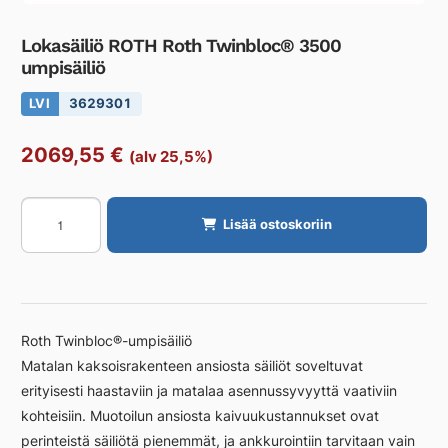
Lokasäiliö ROTH Roth Twinbloc® 3500
umpisäiliö
LVI
3629301
2069,55
€
(alv 25,5%)
Lokasäiliö
Lisää ostoskoriin
ROTH
Roth
Twinbloc®
3500
umpisäiliö
Roth Twinbloc®-umpisäiliö
määrä
Matalan kaksoisrakenteen ansiosta säiliöt soveltuvat
erityisesti haastaviin ja matalaa asennussyvyyttä vaativiin
kohteisiin. Muotoilun ansiosta kaivuukustannukset ovat
perinteistä säiliötä pienemmät, ja ankkurointiin tarvitaan vain