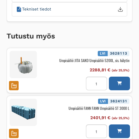
Tekniset tiedot
Tutustu myös
LVI
3628113
Umpisäiliö JITA SAKO Umpisäiliö 5200L, sis. hälytin
2288,81
€
(alv 25,5%)
Umpisäiliö
JITA
SAKO
Umpisäiliö
5200L,
sis.
LVI
3624131
hälytin
Umpisäiliö FANN FANN Umpisäiliö ST 3000 L
määrä
2401,91
€
(alv 25,5%)
Umpisäiliö
FANN
FANN