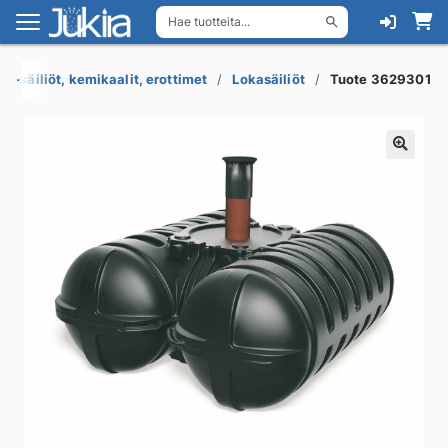
Hae tuotteita...
Siirry
Siirry
navigointiin
sisältöön
s-säiliöt, kemikaalit, erottimet
Lokasäiliöt
Tuote 3629301