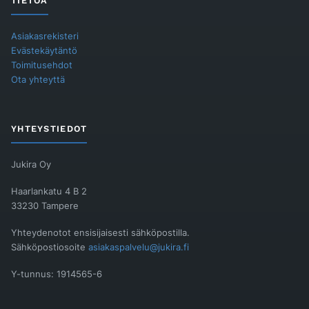
TIETOA
Asiakasrekisteri
Evästekäytäntö
Toimitusehdot
Ota yhteyttä
YHTEYSTIEDOT
Jukira Oy
Haarlankatu 4 B 2
33230 Tampere
Yhteydenotot ensisijaisesti sähköpostilla.
Sähköpostiosoite
asiakaspalvelu@jukira.fi
Y-tunnus: 1914565-6