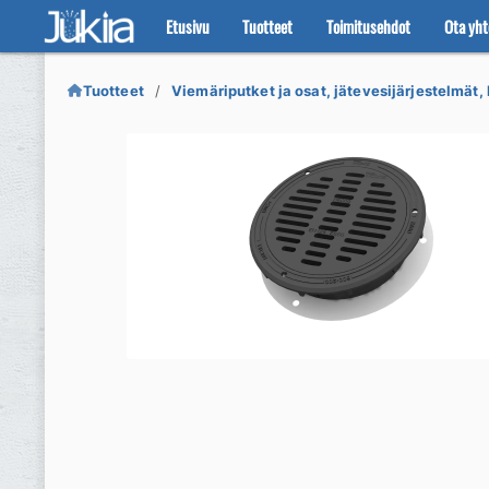
Etusivu
Tuotteet
Toimitusehdot
Ota yht
Siirry
Siirry
navigointiin
sisältöön
Tuotteet
Viemäriputket ja osat, jätevesijärjestelmät, 