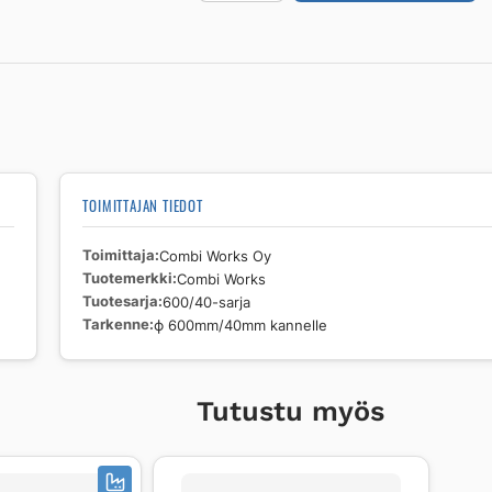
sadevesikansi
(pyöreä
Combi
Works
600/40-
sarja
ϕ
600mm/40mm
TOIMITTAJAN TIEDOT
kannelle
määrä
Toimittaja
Combi Works Oy
Tuotemerkki
Combi Works
Tuotesarja
600/40-sarja
Tarkenne
ϕ 600mm/40mm kannelle
Tutustu myös