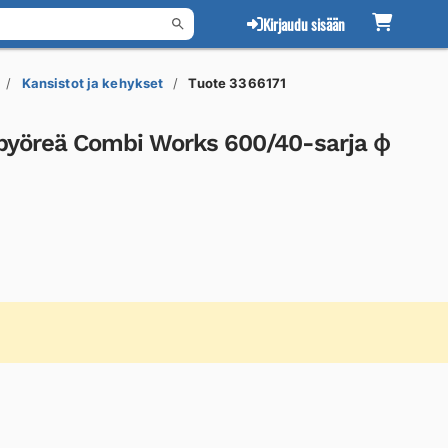
Kirjaudu sisään
Kansistot ja kehykset
Tuote 3366171
(pyöreä Combi Works 600/40-sarja ϕ