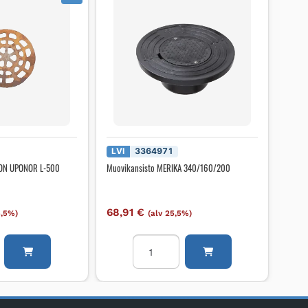
LVI
3364971
OON UPONOR L-500
Muovikansisto MERIKA 340/160/200
68,91
€
5,5%)
(alv 25,5%)
KANSI
Muovikansisto
MERIKA
340/160/200
määrä