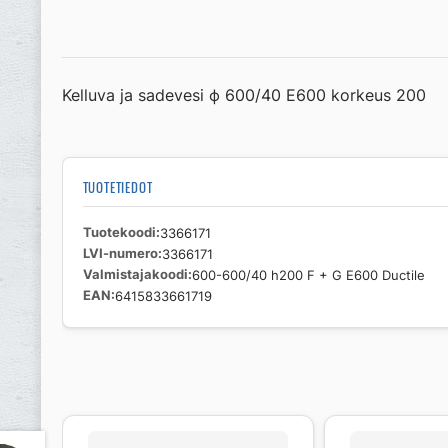
Kelluva ja sadevesi ϕ 600/40 E600 korkeus 200
TUOTETIEDOT
Tuotekoodi
3366171
LVI-numero
3366171
Valmistajakoodi
600-600/40 h200 F + G E600 Ductile
EAN
6415833661719