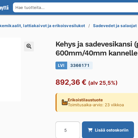
eyttä
Hae tuotteita...
kemikaalit, lattiakaivot ja erikoisvesilukot
Sadevedet ja salaojat
Kehys ja sadevesikansi 
600mm/40mm kannelle
LVI
3366171
892,36
€
(alv 25,5%)
Erikoistilaustuote
Toimitusaika-arvio: 23 viikkoa
Kehys
Lisää ostoskoriin
ja