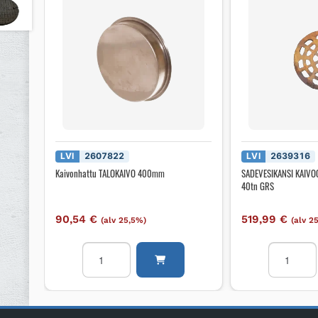
LVI
2607822
LVI
2639316
Kaivonhattu TALOKAIVO 400mm
SADEVESIKANSI KAIV
40tn GRS
90,54
€
519,99
€
(alv 25,5%)
(alv 2
Kaivonhattu
SADEVESI
TALOKAIVO
KAIVOON
400mm
UPONOR
määrä
L-
500