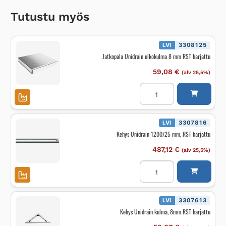
Tutustu myös
LVI
3308125
Jatkopala Unidrain ulkokulma 8 mm RST harjattu
59,08
€
(alv 25,5%)
Jatkopala
Unidrain
ulkokulma
8
mm
RST
LVI
3307816
harjattu
Kehys Unidrain 1200/25 mm, RST harjattu
määrä
487,12
€
(alv 25,5%)
Kehys
Unidrain
1200/25
mm,
RST
harjattu
LVI
3307613
määrä
Kehys Unidrain kulma, 8mm RST harjattu