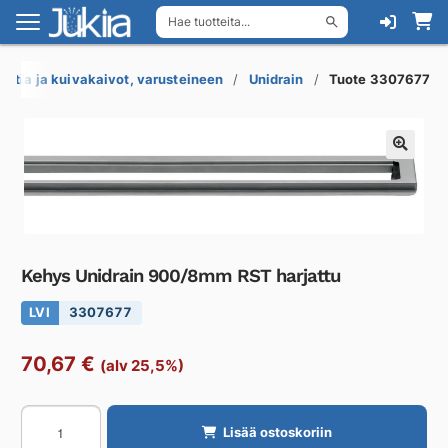
Hae tuotteita...
Siirry
Siirry
navigointiin
sisältöön
Lattia ja kuivakaivot, varusteineen
Unidrain
Tuote 3307677
Kehys Unidrain 900/8mm RST harjattu
LVI
3307677
70,67
€
(alv 25,5%)
Kehys
Lisää ostoskoriin
Unidrain