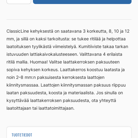
900/8mm
RST
harjattu
määrä
ClassicLine kehyksestä on saatavana 3 korkeutta, 8, 10 ja 12
mm, ja sillä on kaksi tarkoitusta: se tukee ritilää ja helpottaa
laatoituksen tyylikästä viimeistelyä. Kumitiiviste takaa tarkan
istuvuuden lattiakaivokalusteeseen. Valittavana 4 erilaista
ritilä mallia. Huomaa! Valitse laattakerroksen paksuuteen
sopiva kehyksen korkeus. Laattakerros koostuu laatasta ja
noin 2–8 mm:n paksuisesta kerroksesta laattojen
kiinnitysmassaa. Laattojen kiinnitysmassan paksuus riippuu
laatan paksuudesta, koosta ja materiaalista. Jos sinulla on
kysyttävää laattakerroksen paksuudesta, ota yhteyttä
laatoittajaan tai laattatoimittajaan.
TUOTETIEDOT