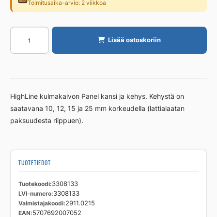
Toimitusaika-arvio: 2 viikkoa
Kehys
Lisää ostoskoriin
ja
kansi
Unidrain
kulmakaivolle
15
HighLine kulmakaivon Panel kansi ja kehys. Kehystä on
mm
saatavana 10, 12, 15 ja 25 mm korkeudella (lattialaatan
RST
paksuudesta riippuen).
harj
määrä
TUOTETIEDOT
Tuotekoodi
3308133
LVI-numero
3308133
Valmistajakoodi
2911.0215
EAN
5707692007052