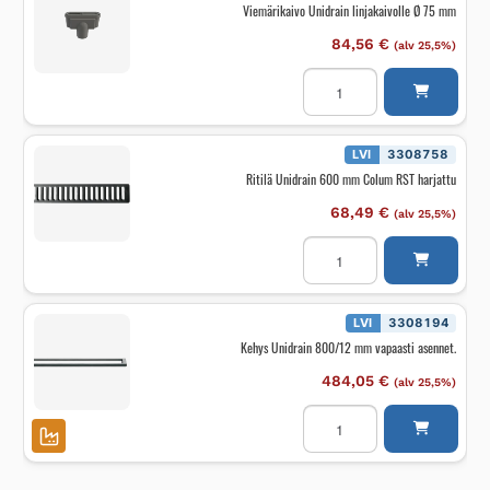
Viemärikaivo Unidrain linjakaivolle Ø 75 mm
84,56
€
(alv 25,5%)
Viemärikaivo
Unidrain
linjakaivolle
Ø
75
mm
LVI
3308758
määrä
Ritilä Unidrain 600 mm Colum RST harjattu
68,49
€
(alv 25,5%)
Ritilä
Unidrain
600
mm
Colum
RST
LVI
3308194
harjattu
Kehys Unidrain 800/12 mm vapaasti asennet.
määrä
484,05
€
(alv 25,5%)
Kehys
Unidrain
800/12
mm
vapaasti
asennet.