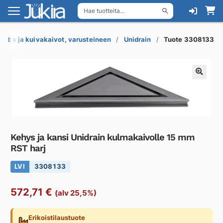
Hae tuotteita...
Siirry
Siirry
navigointiin
sisältöön
Lattia ja kuivakaivot, varusteineen
Unidrain
Tuote 3308133
Kehys ja kansi Unidrain kulmakaivolle 15 mm
RST harj
LVI
3308133
572,71
€
(alv 25,5%)
Erikoistilaustuote