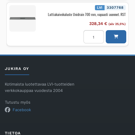
RST
harjattu
LVI
3307768
määrä
Lattiakaivokaluste Unidrain 700 mm, vapaasti asennet. RST
328,34
€
(alv 25,5%)
Lattiakaivokaluste
Unidrain
700
mm,
vapaasti
asennet.
RST
määrä
JUKIRA OY
Kotimaista luotettavaa LVI-tuotteiden
verkkokauppaa vuodesta 2004
Tutustu myös
Facebook
TIETOA