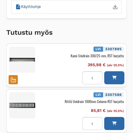
Käyttöohje
Tutustu myös
LVI
3307895
Kansi Unidrain 300/25 mm, RST harjattu
395,98
€
(alv 25,5%)
Kansi
Unidrain
300/25
mm,
RST
harjattu
LVI
3307586
määrä
Ritilä Unidrain 1000mm Column RST harjattu
85,81
€
(alv 25,5%)
Ritilä
Unidrain
1000mm
Column