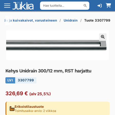
Hae tuotteita...
Siirry
Siirry
navigointiin
sisältöön
Lattia ja kuivakaivot, varusteineen
Unidrain
Tuote 3307799
Kehys Unidrain 300/12 mm, RST harjattu
LVI
3307799
326,69
€
(alv 25,5%)
Erikoistilaustuote
Toimitusaika-arvio: 2 viikkoa