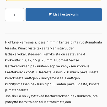
Kehys
Lisää ostoskoriin
Unidrain
300/12
mm,
RST
harjattu
HighLine kehysmalli, jossa 4 mm:n kiinteä pinta ruostumatonta
määrä
terästä. Kumitiiviste takaa tarkan istuvuuden
lattiakaivokalusteeseen. Kehyksistä on saatavana 4
korkeutta: 10, 12, 15 ja 25 mm. Huomaa! Valitse
laattakerroksen paksuuteen sopiva kehyksen korkeus.
Laattakerros koostuu laatasta ja noin 2–8 mm:n paksuisesta
kerroksesta laattojen kiinnitysmassaa. Laattojen
kiinnitysmassan paksuus riippuu laatan paksuudesta, koosta
ja materiaalista.
Jos sinulla on kysyttävää laattakerroksen paksuudesta, ota
yhteyttä laatoittajaan tai laattatoimittajaan.