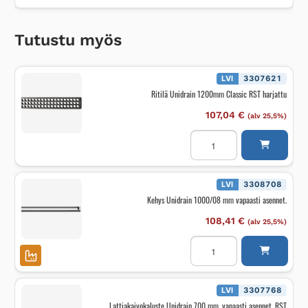
Tutustu myös
LVI
3307621
Ritilä Unidrain 1200mm Classic RST harjattu
107,04
€
(alv 25,5%)
Ritilä
Unidrain
1200mm
Classic
RST
harjattu
LVI
3308708
määrä
Kehys Unidrain 1000/08 mm vapaasti asennet.
108,41
€
(alv 25,5%)
Kehys
Unidrain
1000/08
mm
vapaasti
asennet.
LVI
3307768
määrä
Lattiakaivokaluste Unidrain 700 mm, vapaasti asennet. RST