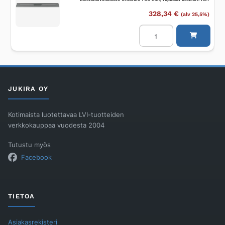
328,34
€
(alv 25,5%)
Lattiakaivokaluste
Unidrain
700
mm,
vapaasti
asennet.
RST
määrä
JUKIRA OY
Kotimaista luotettavaa LVI-tuotteiden
verkkokauppaa vuodesta 2004
Tutustu myös
Facebook
TIETOA
Asiakasrekisteri