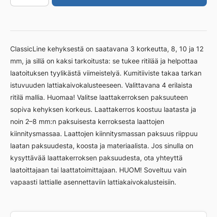
1200/12
mm
vapaasti
asennet.
ClassicLine kehyksestä on saatavana 3 korkeutta, 8, 10 ja 12
määrä
mm, ja sillä on kaksi tarkoitusta: se tukee ritilää ja helpottaa
laatoituksen tyylikästä viimeistelyä. Kumitiiviste takaa tarkan
istuvuuden lattiakaivokalusteeseen. Valittavana 4 erilaista
ritilä mallia. Huomaa! Valitse laattakerroksen paksuuteen
sopiva kehyksen korkeus. Laattakerros koostuu laatasta ja
noin 2–8 mm:n paksuisesta kerroksesta laattojen
kiinnitysmassaa. Laattojen kiinnitysmassan paksuus riippuu
laatan paksuudesta, koosta ja materiaalista. Jos sinulla on
kysyttävää laattakerroksen paksuudesta, ota yhteyttä
laatoittajaan tai laattatoimittajaan. HUOM! Soveltuu vain
vapaasti lattialle asennettaviin lattiakaivokalusteisiin.