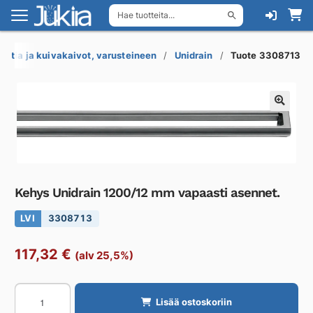
Hae tuotteita...
Siirry
Siirry
navigointiin
sisältöön
Lattia ja kuivakaivot, varusteineen
Unidrain
Tuote 3308713
Kehys Unidrain 1200/12 mm vapaasti asennet.
LVI
3308713
117,32
€
(alv 25,5%)
Kehys
Lisää ostoskoriin
Unidrain