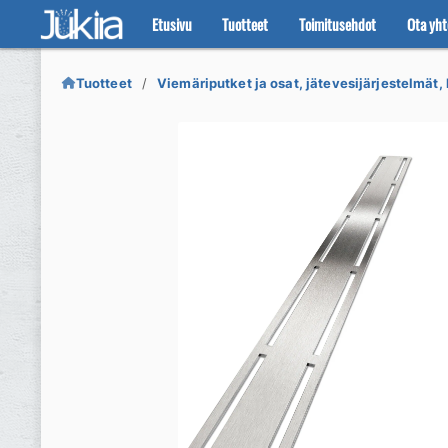
Etusivu
Tuotteet
Toimitusehdot
Ota yht
Siirry
Siirry
navigointiin
sisältöön
Tuotteet
Viemäriputket ja osat, jätevesijärjestelmät, 