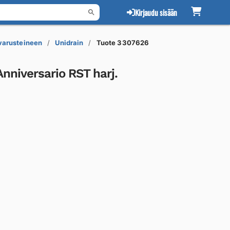
Kirjaudu sisään
 varusteineen
Unidrain
Tuote 3307626
nniversario RST harj.