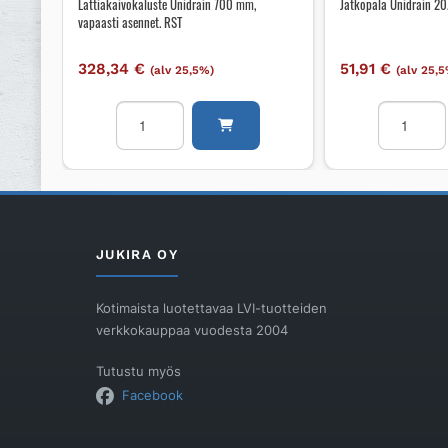
Lattiakaivokaluste Unidrain 700 mm,
Jatkopala Unidrain 2
vapaasti asennet. RST
328,34
€
51,91
€
(alv 25,5%)
(alv 25,
Lattiakaivokaluste
Jatkopala
Unidrain
Unidrain
700
20/12mm
mm,
RST
vapaasti
harjattu
asennet.
määrä
RST
JUKIRA OY
määrä
Kotimaista luotettavaa LVI-tuotteiden
verkkokauppaa vuodesta 2004
Tutustu myös
Facebook