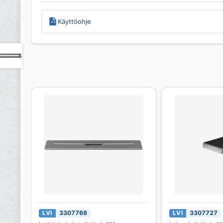
Käyttöohje
LVI
3307768
LVI
3307727