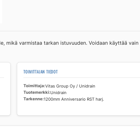
le, mikä varmistaa tarkan istuvuuden. Voidaan käyttää vain
TOIMITTAJAN TIEDOT
Toimittaja
Vitas Group Oy / Unidrain
Tuotemerkki
Unidrain
Tarkenne
1200mm Anniversario RST harj.