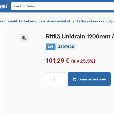
eyttä
Hae tuotteita...
kemikaalit, lattiakaivot ja erikoisvesilukot
Lattia ja kuivakaivot,
Ritilä Unidrain 1200mm A
LVI
3307626
101,29
€
(alv 25,5%)
Ritilä
Lisää ostoskoriin
Unidrain
1200mm
Anniversario
RST
harj.
määrä