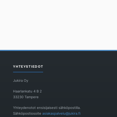
YHTEYSTIEDOT
Jukira Oy
Haarlankatu 4 B 2
33230 Tampere
Yhteydenotot ensisijaisesti sähköpostilla.
Sähköpostiosoite
asiakaspalvelu@jukira.fi