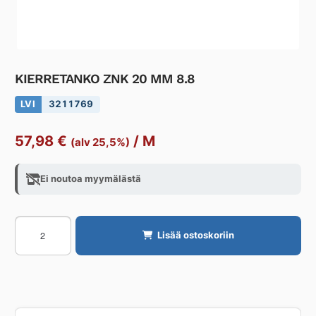
KIERRETANKO ZNK 20 MM 8.8
LVI
3211769
57,98
€
/
M
(alv 25,5%)
Ei noutoa myymälästä
KIERRETANKO
Lisää ostoskoriin
ZNK
20
MM
8.8
määrä