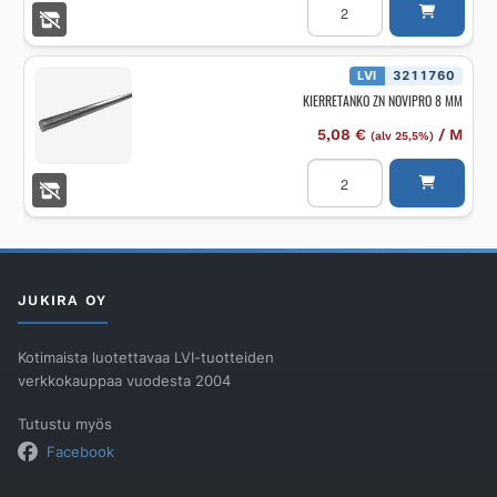
HST
NOVIPRO
8
MM
määrä
LVI
3211760
KIERRETANKO ZN NOVIPRO 8 MM
5,08
€
/
M
(alv 25,5%)
KIERRETANKO
ZN
NOVIPRO
8
MM
määrä
JUKIRA OY
Kotimaista luotettavaa LVI-tuotteiden
verkkokauppaa vuodesta 2004
Tutustu myös
Facebook