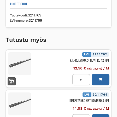
TUOTETIEDOT
Tuotekoodi
3211769
LVI-numero
3211769
Tutustu myös
LVI
3211762
KIERRETANKO ZN NOVIPRO 12 MM
12,56
€
/
M
(alv 25,5%)
KIERRETANKO
ZN
NOVIPRO
12
MM
määrä
LVI
3211764
KIERRETANKO HST NOVIPRO 8 MM
14,08
€
/
M
(alv 25,5%)
KIERRETANKO