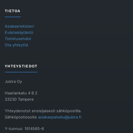
TIETOA
Asiakasrekisteri
Evästekäytäntö
Toimitusehdot
Ota yhteyttä
YHTEYSTIEDOT
Jukira Oy
Haarlankatu 4 B 2
33230 Tampere
Yhteydenotot ensisijaisesti sähköpostilla.
Sähköpostiosoite
asiakaspalvelu@jukira.fi
Y-tunnus: 1914565-6