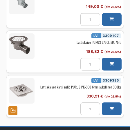
149,00
€
(alv 25,5%)
Lattiakaivo
PURUS
SIGYN
75
P
määrä
LVI
3309107
Lattiakaivo PURUS S/50L MA 75 E
188,82
€
(alv 25,5%)
Lattiakaivo
PURUS
S/50L
MA
75
E
LVI
3309385
määrä
Lattiakaivon kansi neliö PURUS PK-300 6mm aukollinen 300kg
330,91
€
(alv 25,5%)
Lattiakaivon
kansi
neliö
PURUS
PK-
300
6mm