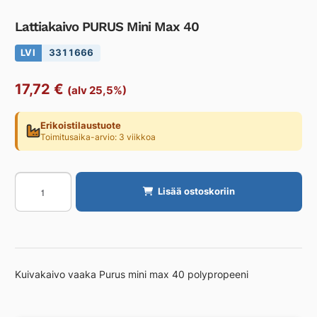
Lattiakaivo PURUS Mini Max 40
LVI
3311666
17,72
€
(alv 25,5%)
Erikoistilaustuote
Toimitusaika-arvio: 3 viikkoa
Lattiakaivo
Lisää ostoskoriin
PURUS
Mini
Max
40
määrä
Kuivakaivo vaaka Purus mini max 40 polypropeeni