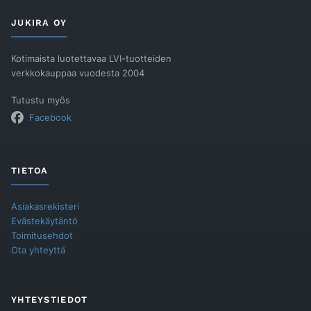
aukollinen
300kg
JUKIRA OY
määrä
Kotimaista luotettavaa LVI-tuotteiden
verkkokauppaa vuodesta 2004
Tutustu myös
Facebook
TIETOA
Asiakasrekisteri
Evästekäytäntö
Toimitusehdot
Ota yhteyttä
YHTEYSTIEDOT