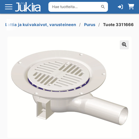
Hae tuotteita...
Siirry
Siirry
navigointiin
sisältöön
Lattia ja kuivakaivot, varusteineen
Purus
Tuote 3311666