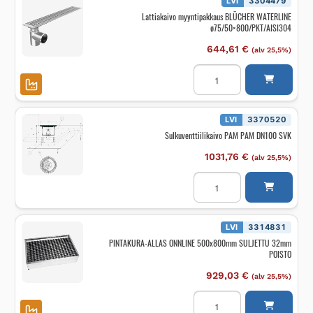
LVI
3304479
Lattiakaivo myyntipakkaus BLÜCHER WATERLINE
ø75/50×800/PKT/AISI304
644,61
€
(alv 25,5%)
Lattiakaivo
myyntipakkaus
BLÜCHER
WATERLINE
ø75/50x800/PKT/AISI30
määrä
LVI
3370520
Sulkuventtiilikaivo PAM PAM DN100 SVK
1031,76
€
(alv 25,5%)
Sulkuventtiilikaivo
PAM
PAM
DN100
SVK
määrä
LVI
3314831
PINTAKURA-ALLAS ONNLINE 500x800mm SULJETTU 32mm
POISTO
929,03
€
(alv 25,5%)
PINTAKURA-
ALLAS