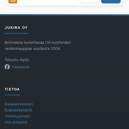
ONNLINE
500x800mm
SULJETTU
32mm
POISTO
määrä
JUKIRA OY
Kotimaista luotettavaa LVI-tuotteiden
verkkokauppaa vuodesta 2004
Tutustu myös
Facebook
TIETOA
Asiakasrekisteri
Evästekäytäntö
Toimitusehdot
Ota yhteyttä