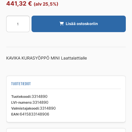
441,32
€
(alv 25,5%)
Lattia-
Lisää ostoskoriin
allas
kaivoliitännällä
KAVIKA
KURASYÖPPÖ
MINI
KAVIKA KURASYÖPPÖ MINI Laattalattialle
400x600
Laattalattialle
määrä
TUOTETIEDOT
Tuotekoodi
3314890
LVI-numero
3314890
Valmistajakoodi
3314890
EAN
6415833148906