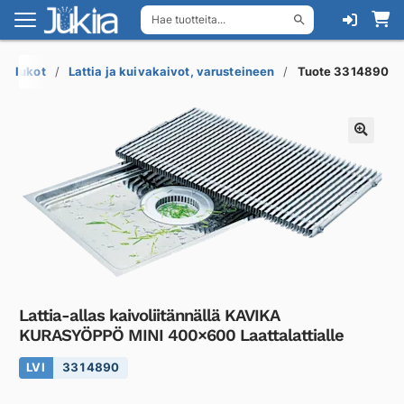
Hae tuotteita...
Siirry
Siirry
navigointiin
sisältöön
esilukot
Lattia ja kuivakaivot, varusteineen
Tuote 3314890
Lattia-allas kaivoliitännällä KAVIKA
KURASYÖPPÖ MINI 400×600 Laattalattialle
LVI
3314890