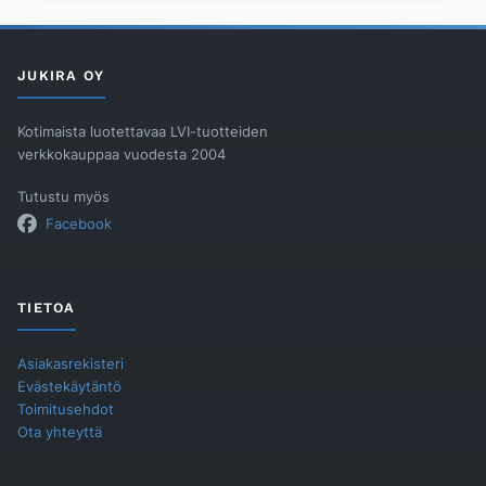
ALTAALLE
määrä
JUKIRA OY
Kotimaista luotettavaa LVI-tuotteiden
verkkokauppaa vuodesta 2004
Tutustu myös
Facebook
TIETOA
Asiakasrekisteri
Evästekäytäntö
Toimitusehdot
Ota yhteyttä