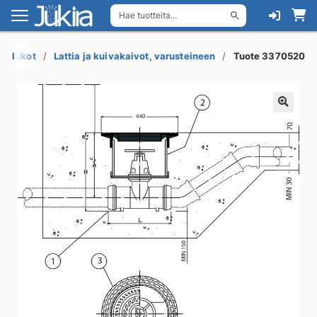
Hae tuotteita...
Siirry
Siirry
navigointiin
sisältöön
esilukot
Lattia ja kuivakaivot, varusteineen
Tuote 3370520