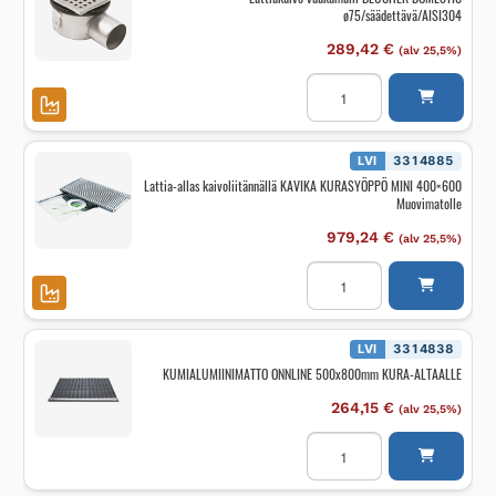
ø75/säädettävä/AISI304
289,42
€
(alv 25,5%)
Lattiakaivo
vaakamalli
BLÜCHER
DOMESTIC
ø75/säädettävä/AISI304
määrä
LVI
3314885
Lattia-allas kaivoliitännällä KAVIKA KURASYÖPPÖ MINI 400×600
Muovimatolle
979,24
€
(alv 25,5%)
Lattia-
allas
kaivoliitännällä
KAVIKA
KURASYÖPPÖ
MINI
LVI
3314838
400x600
KUMIALUMIINIMATTO ONNLINE 500x800mm KURA-ALTAALLE
Muovimatolle
määrä
264,15
€
(alv 25,5%)
KUMIALUMIINIMATTO
ONNLINE
500x800mm
KURA-