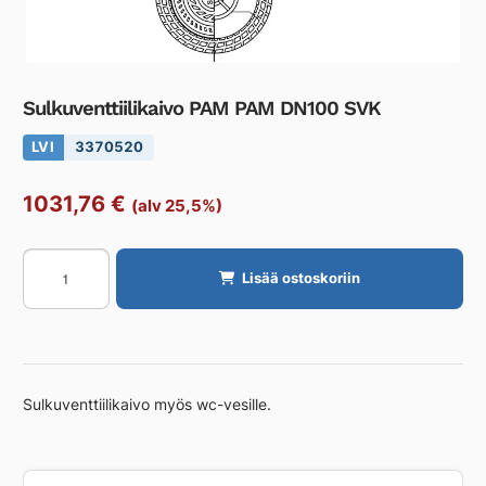
Sulkuventtiilikaivo PAM PAM DN100 SVK
LVI
3370520
1031,76
€
(alv 25,5%)
Sulkuventtiilikaivo
Lisää ostoskoriin
PAM
PAM
DN100
SVK
määrä
Sulkuventtiilikaivo myös wc-vesille.