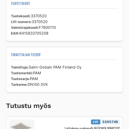
TUOTETIEDOT
Tuotekoodi
3370520
LVI-numero
3370520
Valmistajakoodi
F7600110
EAN
6415833705208
TOIMITTAJAN TIEDOT
Toimittaja
Saint-Gobain PAM Finland Oy
Tuotemerkki
PAM
Tuotesarja
PAM
Tarkenne
DN100 SVK
Tutustu myös
LVI
3305749
Lattiakaivo vaakamalli BLÜCHER DOMESTIC