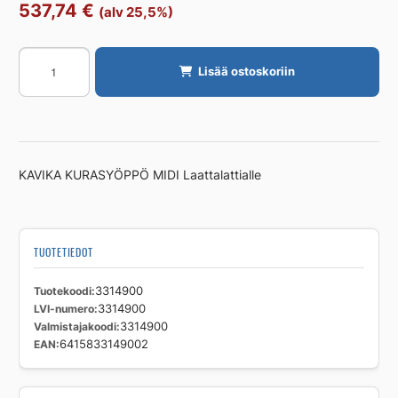
537,74
€
(alv 25,5%)
Lattia-
Lisää ostoskoriin
allas
kaivoliitännällä
KAVIKA
KURASYÖPPÖ
MIDI
KAVIKA KURASYÖPPÖ MIDI Laattalattialle
500x800
Laattalattialle
määrä
TUOTETIEDOT
Tuotekoodi
3314900
LVI-numero
3314900
Valmistajakoodi
3314900
EAN
6415833149002