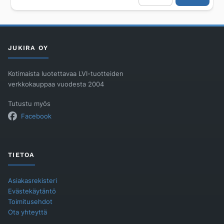
ONNLINE
400x600
LAATTALATTIALLE
määrä
JUKIRA OY
Kotimaista luotettavaa LVI-tuotteiden
verkkokauppaa vuodesta 2004
Tutustu myös
Facebook
TIETOA
Asiakasrekisteri
Evästekäytäntö
Toimitusehdot
Ota yhteyttä