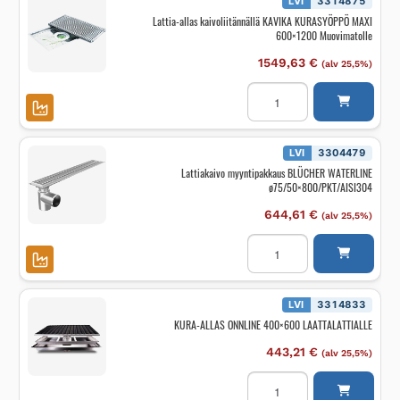
LVI
3314875
Lattia-allas kaivoliitännällä KAVIKA KURASYÖPPÖ MAXI
600×1200 Muovimatolle
1549,63
€
(alv 25,5%)
Lattia-
allas
kaivoliitännällä
KAVIKA
KURASYÖPPÖ
MAXI
LVI
3304479
600x1200
Lattiakaivo myyntipakkaus BLÜCHER WATERLINE
Muovimatolle
ø75/50×800/PKT/AISI304
määrä
644,61
€
(alv 25,5%)
Lattiakaivo
myyntipakkaus
BLÜCHER
WATERLINE
ø75/50x800/PKT/AISI30
määrä
LVI
3314833
KURA-ALLAS ONNLINE 400×600 LAATTALATTIALLE
443,21
€
(alv 25,5%)
KURA-
ALLAS