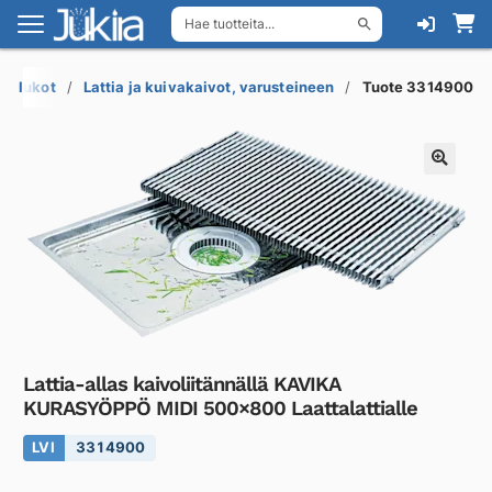
Hae tuotteita...
Siirry
Siirry
navigointiin
sisältöön
esilukot
Lattia ja kuivakaivot, varusteineen
Tuote 3314900
Lattia-allas kaivoliitännällä KAVIKA
KURASYÖPPÖ MIDI 500×800 Laattalattialle
LVI
3314900