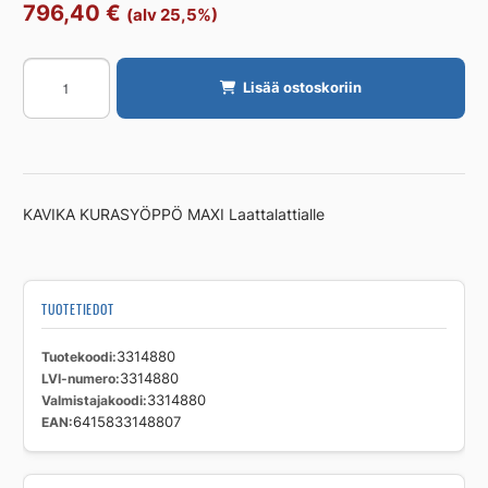
796,40
€
(alv 25,5%)
Lattia-
Lisää ostoskoriin
allas
kaivoliitännällä
KAVIKA
KURASYÖPPÖ
MAXI
KAVIKA KURASYÖPPÖ MAXI Laattalattialle
600x1200
Laattalattialle
määrä
TUOTETIEDOT
Tuotekoodi
3314880
LVI-numero
3314880
Valmistajakoodi
3314880
EAN
6415833148807