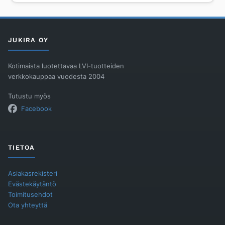
SVK
määrä
JUKIRA OY
Kotimaista luotettavaa LVI-tuotteiden
verkkokauppaa vuodesta 2004
Tutustu myös
Facebook
TIETOA
Asiakasrekisteri
Evästekäytäntö
Toimitusehdot
Ota yhteyttä