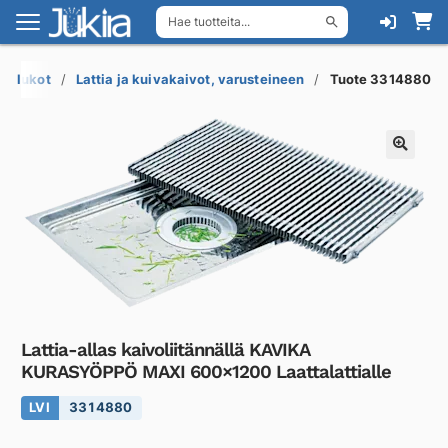
Hae tuotteita...
Siirry
Siirry
navigointiin
sisältöön
esilukot
Lattia ja kuivakaivot, varusteineen
Tuote 3314880
Lattia-allas kaivoliitännällä KAVIKA
KURASYÖPPÖ MAXI 600×1200 Laattalattialle
LVI
3314880