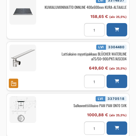
LVI
3314837
KUMIALUMIINIMATTO ONNLINE 400x600mm KURA-ALTAALLE
158,65
€
(alv 25,5%)
KUMIALUMIINIMATTO
ONNLINE
400x600mm
KURA-
ALTAALLE
määrä
LVI
3304480
Lattiakaivo myyntipakkaus BLÜCHER WATERLINE
ø75/50×900/PKT/AISI304
649,60
€
(alv 25,5%)
Lattiakaivo
myyntipakkaus
BLÜCHER
WATERLINE
ø75/50x900/PKT/AISI30
määrä
LVI
3370518
Sulkuventtiilikaivo PAM PAM DN70 SVK
1000,88
€
(alv 25,5%)
Sulkuventtiilikaivo
PAM
PAM
DN70