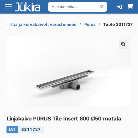
Hae tuotteita...
Siirry
Siirry
navigointiin
sisältöön
Lattia ja kuivakaivot, varusteineen
Purus
Tuote 3311727
Linjakaivo PURUS Tile Insert 600 Ø50 matala
LVI
3311727