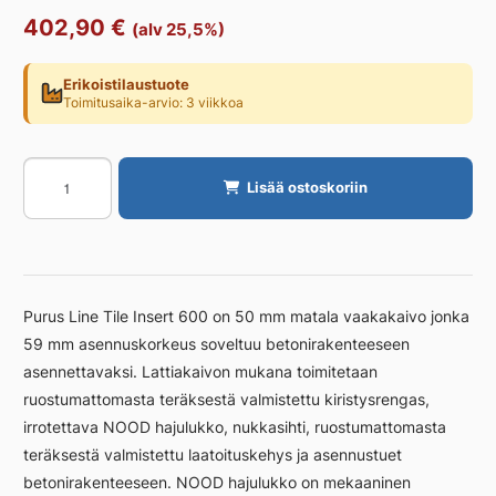
402,90
€
(alv 25,5%)
Erikoistilaustuote
Toimitusaika-arvio: 3 viikkoa
Linjakaivo
Lisää ostoskoriin
PURUS
Tile
Insert
600
Ø50
Purus Line Tile Insert 600 on 50 mm matala vaakakaivo jonka
matala
59 mm asennuskorkeus soveltuu betonirakenteeseen
määrä
asennettavaksi. Lattiakaivon mukana toimitetaan
ruostumattomasta teräksestä valmistettu kiristysrengas,
irrotettava NOOD hajulukko, nukkasihti, ruostumattomasta
teräksestä valmistettu laatoituskehys ja asennustuet
betonirakenteeseen. NOOD hajulukko on mekaaninen