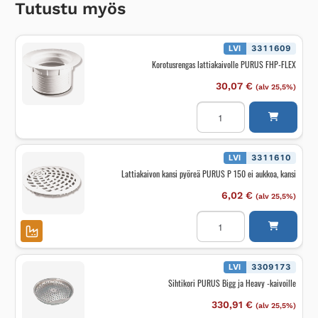
Tutustu myös
LVI
3311609
Korotusrengas lattiakaivolle PURUS FHP-FLEX
30,07
€
(alv 25,5%)
Korotusrengas
lattiakaivolle
PURUS
FHP-
FLEX
määrä
LVI
3311610
Lattiakaivon kansi pyöreä PURUS P 150 ei aukkoa, kansi
6,02
€
(alv 25,5%)
Lattiakaivon
kansi
pyöreä
PURUS
P
150
LVI
3309173
ei
Sihtikori PURUS Bigg ja Heavy -kaivoille
aukkoa,
kansi
määrä
330,91
€
(alv 25,5%)