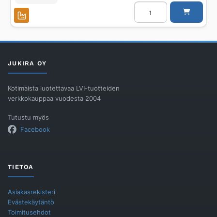
Sihtikori
PURUS
Bigg
ja
Heavy
-
kaivoille
määrä
JUKIRA OY
Kotimaista luotettavaa LVI-tuotteiden
verkkokauppaa vuodesta 2004
Tutustu myös
Facebook
TIETOA
Asiakasrekisteri
Evästekäytäntö
Toimitusehdot