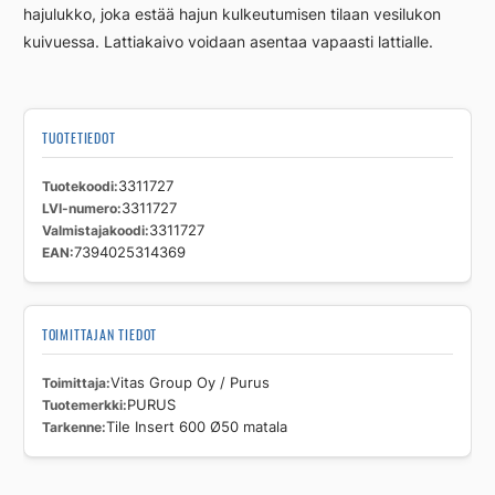
hajulukko, joka estää hajun kulkeutumisen tilaan vesilukon
kuivuessa. Lattiakaivo voidaan asentaa vapaasti lattialle.
TUOTETIEDOT
Tuotekoodi
3311727
LVI-numero
3311727
Valmistajakoodi
3311727
EAN
7394025314369
TOIMITTAJAN TIEDOT
Toimittaja
Vitas Group Oy / Purus
Tuotemerkki
PURUS
Tarkenne
Tile Insert 600 Ø50 matala