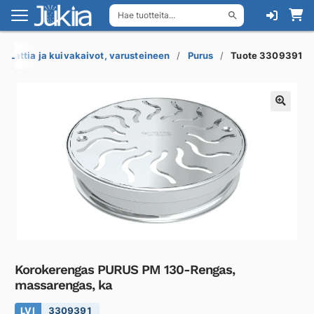
Hae tuotteita...
Siirry
Siirry
navigointiin
sisältöön
Lattia ja kuivakaivot, varusteineen
Purus
Tuote 3309391
Korokerengas PURUS PM 130-Rengas,
massarengas, ka
LVI
3309391