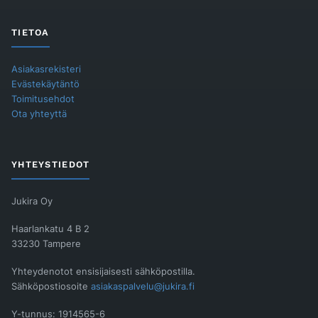
TIETOA
Asiakasrekisteri
Evästekäytäntö
Toimitusehdot
Ota yhteyttä
YHTEYSTIEDOT
Jukira Oy
Haarlankatu 4 B 2
33230 Tampere
Yhteydenotot ensisijaisesti sähköpostilla.
Sähköpostiosoite
asiakaspalvelu@jukira.fi
Y-tunnus: 1914565-6