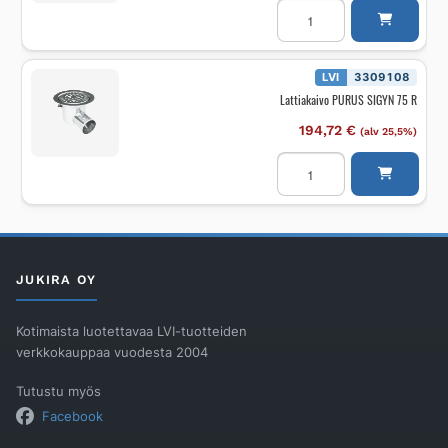
Lattiakaivo
PURUS
Sigyn
50
R
määrä
LVI
3309108
Lattiakaivo PURUS SIGYN 75 R
194,72
€
(alv 25,5%)
Lattiakaivo
PURUS
SIGYN
75
R
määrä
JUKIRA OY
Kotimaista luotettavaa LVI-tuotteiden
verkkokauppaa vuodesta 2004
Tutustu myös
Facebook