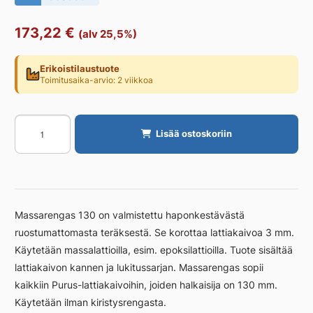
173,22
€
(alv 25,5%)
Erikoistilaustuote
Toimitusaika-arvio: 2 viikkoa
Korokerengas
Lisää ostoskoriin
PURUS
PM
130-
Rengas,
massarengas,
Massarengas 130 on valmistettu haponkestävästä
ka
ruostumattomasta teräksestä. Se korottaa lattiakaivoa 3 mm.
määrä
Käytetään massalattioilla, esim. epoksilattioilla. Tuote sisältää
lattiakaivon kannen ja lukitussarjan. Massarengas sopii
kaikkiin Purus-lattiakaivoihin, joiden halkaisija on 130 mm.
Käytetään ilman kiristysrengasta.