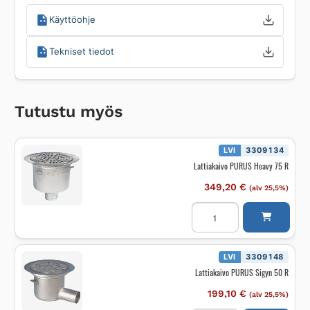
Käyttöohje
Tekniset tiedot
Tutustu myös
LVI
3309134
Lattiakaivo PURUS Heavy 75 R
349,20
€
(alv 25,5%)
Lattiakaivo
PURUS
Heavy
75
R
määrä
LVI
3309148
Lattiakaivo PURUS Sigyn 50 R
199,10
€
(alv 25,5%)