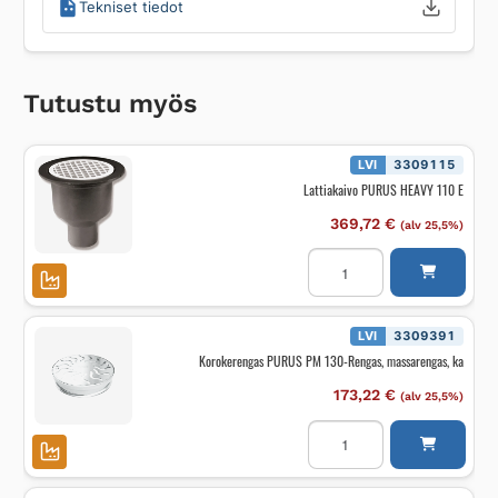
Tekniset tiedot
Tutustu myös
LVI
3309115
Lattiakaivo PURUS HEAVY 110 E
369,72
€
(alv 25,5%)
Lattiakaivo
PURUS
HEAVY
110
E
määrä
LVI
3309391
Korokerengas PURUS PM 130-Rengas, massarengas, ka
173,22
€
(alv 25,5%)
Korokerengas
PURUS
PM
130-
Rengas,