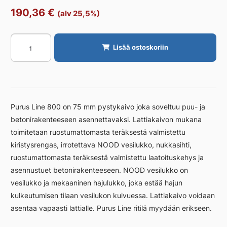
190,36
€
(alv 25,5%)
Linjakaivo
Lisää ostoskoriin
PURUS
lman
ritilää
800
Ø75
Purus Line 800 on 75 mm pystykaivo joka soveltuu puu- ja
pysty
betonirakenteeseen asennettavaksi. Lattiakaivon mukana
määrä
toimitetaan ruostumattomasta teräksestä valmistettu
kiristysrengas, irrotettava NOOD vesilukko, nukkasihti,
ruostumattomasta teräksestä valmistettu laatoituskehys ja
asennustuet betonirakenteeseen. NOOD vesilukko on
vesilukko ja mekaaninen hajulukko, joka estää hajun
kulkeutumisen tilaan vesilukon kuivuessa. Lattiakaivo voidaan
asentaa vapaasti lattialle. Purus Line ritilä myydään erikseen.