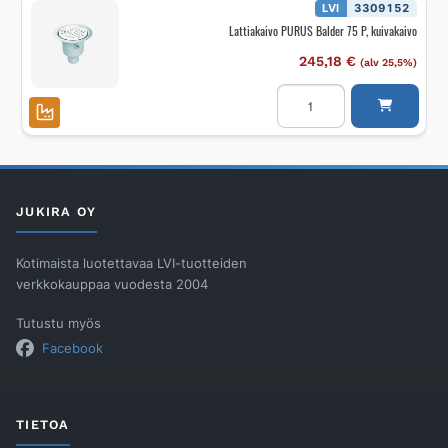
massarengas,
LVI
3309152
ka
Lattiakaivo PURUS Balder 75 P, kuivakaivo
määrä
245,18
€
(alv 25,5%)
Lattiakaivo
PURUS
Balder
75
P,
kuivakaivo
määrä
JUKIRA OY
Kotimaista luotettavaa LVI-tuotteiden
verkkokauppaa vuodesta 2004
Tutustu myös
Facebook
TIETOA