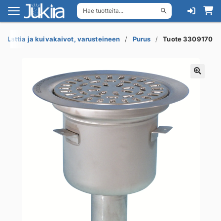
Hae tuotteita...
Siirry
Siirry
navigointiin
sisältöön
Lattia ja kuivakaivot, varusteineen
Purus
Tuote 3309170