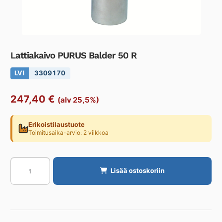
Lattiakaivo PURUS Balder 50 R
LVI
3309170
247,40
€
(alv 25,5%)
Erikoistilaustuote
Toimitusaika-arvio: 2 viikkoa
Lattiakaivo
Lisää ostoskoriin
PURUS
Balder
50
R
määrä