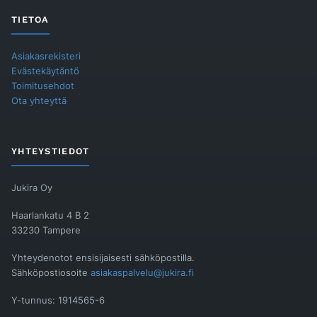
TIETOA
Asiakasrekisteri
Evästekäytäntö
Toimitusehdot
Ota yhteyttä
YHTEYSTIEDOT
Jukira Oy
Haarlankatu 4 B 2
33230 Tampere
Yhteydenotot ensisijaisesti sähköpostilla.
Sähköpostiosoite
asiakaspalvelu@jukira.fi
Y-tunnus: 1914565-6