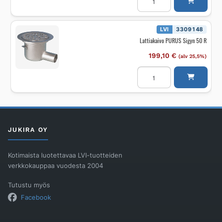
PURUS
150mm
lukitus,
2000kg
LVI
3309148
määrä
Lattiakaivo PURUS Sigyn 50 R
199,10
€
(alv 25,5%)
Lattiakaivo
PURUS
Sigyn
50
R
määrä
JUKIRA OY
Kotimaista luotettavaa LVI-tuotteiden
verkkokauppaa vuodesta 2004
Tutustu myös
Facebook