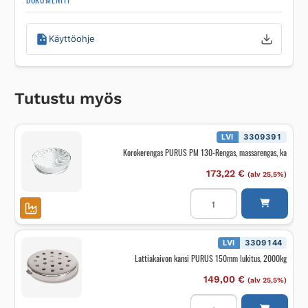
Käyttöohje
Tutustu myös
LVI
3309391
Korokerengas PURUS PM 130-Rengas, massarengas, ka
173,22
€
(alv 25,5%)
Korokerengas
PURUS
PM
130-
Rengas,
massarengas,
LVI
3309144
ka
Lattiakaivon kansi PURUS 150mm lukitus, 2000kg
määrä
149,00
€
(alv 25,5%)
Lattiakaivon
kansi