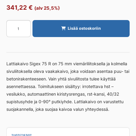
341,22
€
(alv 25,5%)
Lattiakaivo
Lisää ostoskoriin
PURUS
Sigex
75
R
määrä
Lattiakaivo Sigex 75 R on 75 mm viemäriliitoksella ja kolmella
sivuliitoksella oleva vaakakaivo, joka voidaan asentaa puu- tai
betonirakenteeseen. Vain yhtä sivuliitosta tulee käyttää
asennettaessa. Toimitukseen sisältyy: irrotettava hst –
vesilukko, automaattinen kiristysrengas, rst-kansi, 40/32
supistusyhde ja 0-90° putkiyhde. Lattiakaivo on varustettu
suojakannella, joka suojaa kaivoa valun yhteydessä.
TUOTETIEDOT