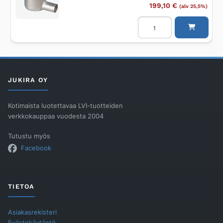
199,10
€
(alv 25,5%)
Lattiakaivo
PURUS
Sigyn
50
R
määrä
JUKIRA OY
Kotimaista luotettavaa LVI-tuotteiden
verkkokauppaa vuodesta 2004
Tutustu myös
Facebook
TIETOA
Asiakasrekisteri
Evästekäytäntö