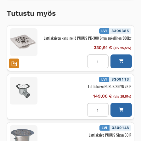
Tutustu myös
LVI
3309385
Lattiakaivon kansi neliö PURUS PK-300 6mm aukollinen 300kg
330,91
€
(alv 25,5%)
Lattiakaivon
kansi
neliö
PURUS
PK-
300
LVI
3309113
6mm
Lattiakaivo PURUS SIGYN 75 P
aukollinen
300kg
määrä
149,00
€
(alv 25,5%)
Lattiakaivo
PURUS
SIGYN
75
P
määrä
LVI
3309148
Lattiakaivo PURUS Sigyn 50 R