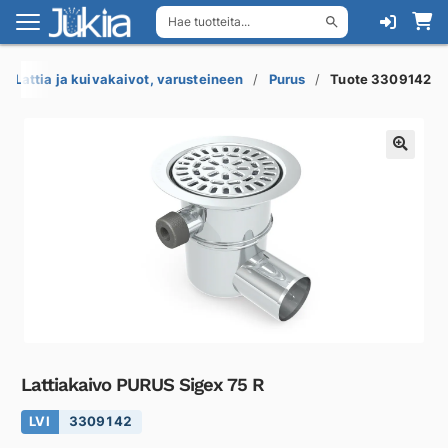
Hae tuotteita...
Siirry
Siirry
navigointiin
sisältöön
Lattia ja kuivakaivot, varusteineen
Purus
Tuote 3309142
Lattiakaivo PURUS Sigex 75 R
LVI
3309142