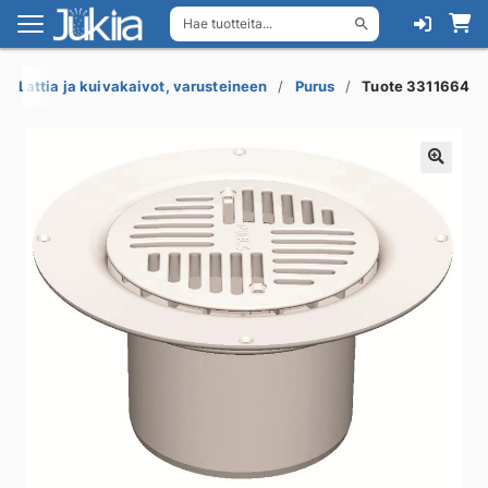
Hae tuotteita...
Siirry
Siirry
navigointiin
sisältöön
Lattia ja kuivakaivot, varusteineen
Purus
Tuote 3311664