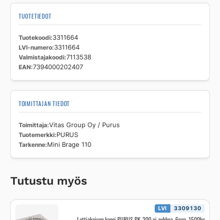
TUOTETIEDOT
Tuotekoodi
3311664
LVI-numero
3311664
Valmistajakoodi
7113538
EAN
7394000202407
TOIMITTAJAN TIEDOT
Toimittaja
Vitas Group Oy / Purus
Tuotemerkki
PURUS
Tarkenne
Mini Brage 110
Tutustu myös
LVI
3309130
Lattiakaivon kansi PURUS PK-200 ei aukkoa, 6mm, 1500kg