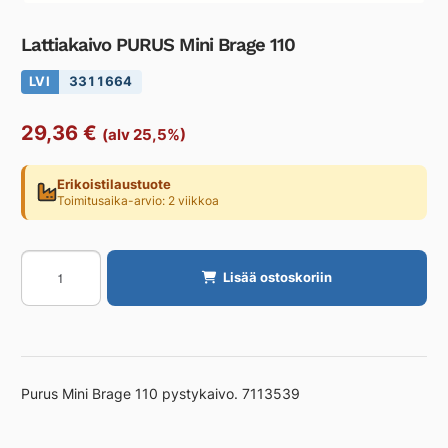
Lattiakaivo PURUS Mini Brage 110
LVI
3311664
29,36
€
(alv 25,5%)
Erikoistilaustuote
Toimitusaika-arvio: 2 viikkoa
Lattiakaivo
Lisää ostoskoriin
PURUS
Mini
Brage
110
määrä
Purus Mini Brage 110 pystykaivo. 7113539