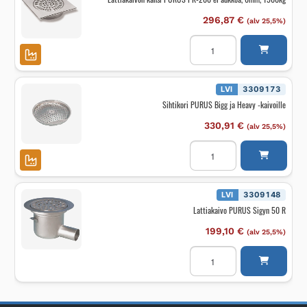
296,87
€
(alv 25,5%)
Lattiakaivon
kansi
PURUS
PK-
200
ei
LVI
3309173
aukkoa,
Sihtikori PURUS Bigg ja Heavy -kaivoille
6mm,
1500kg
määrä
330,91
€
(alv 25,5%)
Sihtikori
PURUS
Bigg
ja
Heavy
-
LVI
3309148
kaivoille
Lattiakaivo PURUS Sigyn 50 R
määrä
199,10
€
(alv 25,5%)
Lattiakaivo
PURUS
Sigyn
50
R
määrä