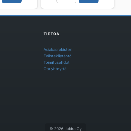
Sigyn
50
R
määrä
TIETOA
Asiakasrekisteri
Evästekäytäntö
Toimitusehdot
Ota yhteyttä
© 2026 Jukira Oy