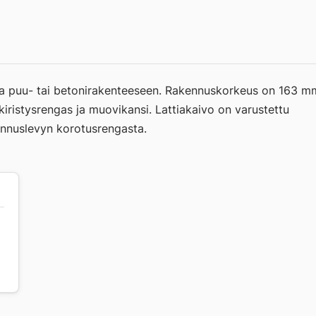
ntaa puu- tai betonirakenteeseen. Rakennuskorkeus on 163 m
kiristysrengas ja muovikansi. Lattiakaivo on varustettu
ennuslevyn korotusrengasta.