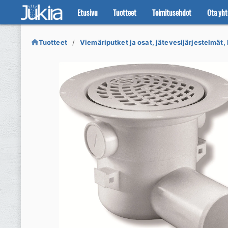
Etusivu
Tuotteet
Toimitusehdot
Ota yht
Siirry
Siirry
navigointiin
sisältöön
Tuotteet
Viemäriputket ja osat, jätevesijärjestelmät, 