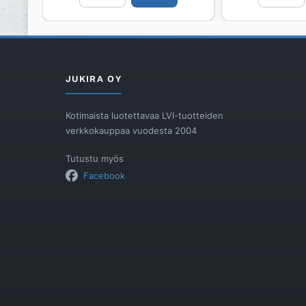
S/50L
Rens
MA
160
75
määrä
E
määrä
JUKIRA OY
Kotimaista luotettavaa LVI-tuotteiden
verkkokauppaa vuodesta 2004
Tutustu myös
Facebook