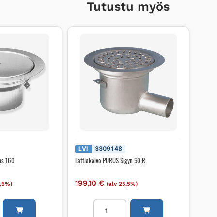
Tutustu myös
LVI
3309148
ns 160
Lattiakaivo PURUS Sigyn 50 R
199,10
€
5,5%)
(alv 25,5%)
o
Lattiakaivo
PURUS