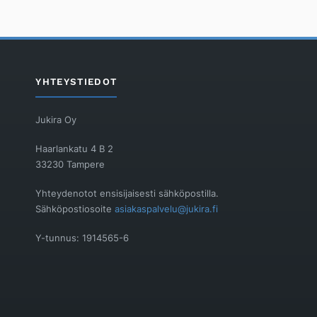
YHTEYSTIEDOT
Jukira Oy
Haarlankatu 4 B 2
33230 Tampere
Yhteydenotot ensisijaisesti sähköpostilla.
Sähköpostiosoite
asiakaspalvelu@jukira.fi
Y-tunnus: 1914565-6