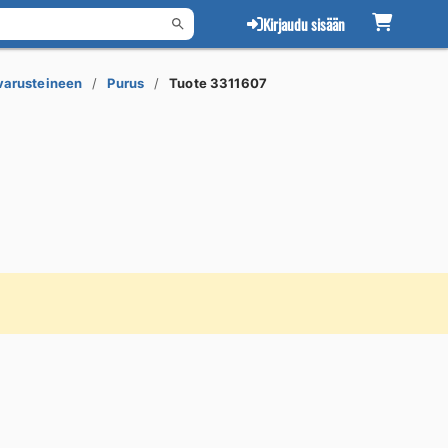
Kirjaudu sisään
 varusteineen
Purus
Tuote 3311607