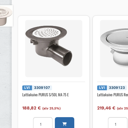
LVI
3309107
LVI
3309123
Lattiakaivo PURUS S/50L MA 75 E
Lattiakaivo PURUS Re
188,82
€
219,46
€
(alv 25,5%)
(alv 2
Lattiakaivo
Lattiakaiv
PURUS
PURUS