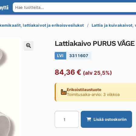
eyttä
Hae tuotteita...
kemikaalit, lattiakaivot ja erikoisvesilukot
Lattia ja kuivakaivot,
Lattiakaivo PURUS VÅGE
LVI
3311607
84,36
€
(alv 25,5%)
Erikoistilaustuote
Toimitusaika-arvio: 3 viikkoa
Lattiakaivo
Lisää ostoskoriin
PURUS
VÅGE