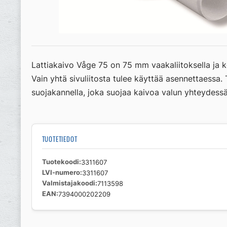
Lattiakaivo Våge 75 on 75 mm vaakaliitoksella ja k
Vain yhtä sivuliitosta tulee käyttää asennettaessa.
suojakannella, joka suojaa kaivoa valun yhteydess
TUOTETIEDOT
Tuotekoodi
3311607
LVI-numero
3311607
Valmistajakoodi
7113598
EAN
7394000202209