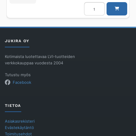
Lattiakaivon
kansi
PURUS
150mm
lukitus,
2000kg
määrä
JUKIRA OY
Kotimaista luotettavaa LVI-tuotteiden
verkkokauppaa vuodesta 2004
Tutustu myös
Facebook
TIETOA
Asiakasrekisteri
Evästekäytäntö
Toimitusehdot