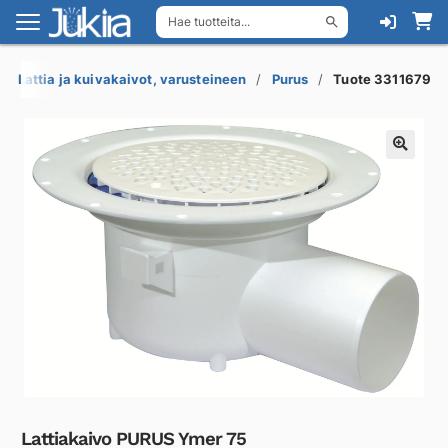
Hae tuotteita...
Siirry
Siirry
navigointiin
sisältöön
Lattia ja kuivakaivot, varusteineen
Purus
Tuote 3311679
Lattiakaivo PURUS Ymer 75