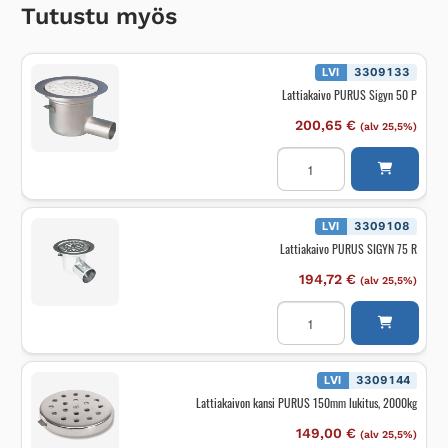
Tutustu myös
LVI
3309133
Lattiakaivo PURUS Sigyn 50 P
200,65
€
(alv 25,5%)
Lattiakaivo
PURUS
Sigyn
50
P
määrä
LVI
3309108
Lattiakaivo PURUS SIGYN 75 R
194,72
€
(alv 25,5%)
Lattiakaivo
PURUS
SIGYN
75
R
määrä
LVI
3309144
Lattiakaivon kansi PURUS 150mm lukitus, 2000kg
149,00
€
(alv 25,5%)