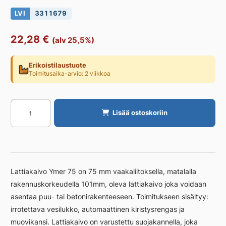
LVI
3311679
22,28
€
(alv 25,5%)
Erikoistilaustuote
Toimitusaika-arvio: 2 viikkoa
Lattiakaivo
Lisää ostoskoriin
PURUS
Ymer
75
määrä
Lattiakaivo Ymer 75 on 75 mm vaakaliitoksella, matalalla
rakennuskorkeudella 101mm, oleva lattiakaivo joka voidaan
asentaa puu- tai betonirakenteeseen. Toimitukseen sisältyy:
irrotettava vesilukko, automaattinen kiristysrengas ja
muovikansi. Lattiakaivo on varustettu suojakannella, joka