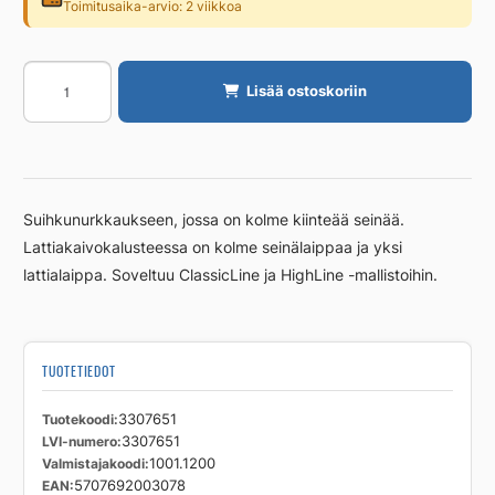
Toimitusaika-arvio: 2 viikkoa
Lattiakaivokaluste
Lisää ostoskoriin
Unidrain
1200mm,
3
seinälaippaa
RST
Suihkunurkkaukseen, jossa on kolme kiinteää seinää.
määrä
Lattiakaivokalusteessa on kolme seinälaippaa ja yksi
lattialaippa. Soveltuu ClassicLine ja HighLine -mallistoihin.
TUOTETIEDOT
Tuotekoodi
3307651
LVI-numero
3307651
Valmistajakoodi
1001.1200
EAN
5707692003078