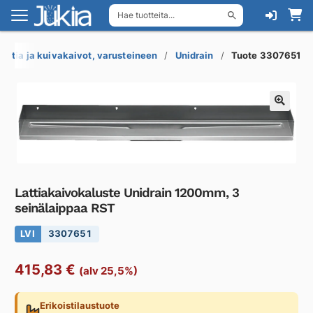
Hae tuotteita...
Siirry
Siirry
navigointiin
sisältöön
Lattia ja kuivakaivot, varusteineen
Unidrain
Tuote 3307651
Lattiakaivokaluste Unidrain 1200mm, 3
seinälaippaa RST
LVI
3307651
415,83
€
(alv 25,5%)
Erikoistilaustuote