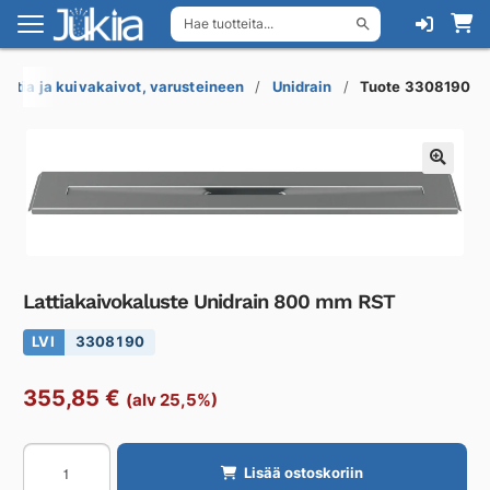
Hae tuotteita...
Siirry
Siirry
navigointiin
sisältöön
Lattia ja kuivakaivot, varusteineen
Unidrain
Tuote 3308190
Lattiakaivokaluste Unidrain 800 mm RST
LVI
3308190
355,85
€
(alv 25,5%)
Lattiakaivokaluste
Lisää ostoskoriin
Unidrain