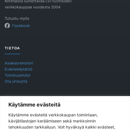
Kotimaista luotettavaa LVI-tuotteiden
verkkokauppaa vuodesta 2004
Tutustu myös
Facebook
TIETOA
Asiakasrekisteri
Evästekäytäntö
Toimitusehdot
Ota yhteyttä
YHTEYSTIEDOT
Käytämme evästeitä
Käytämme evästeitä verkkokaupan toimintaan,
Jukira Oy
kävijätilastojen keräämiseen sekä markkoinnin
tehokkuuden tarkkailuun. Voit hyväksyä kaikki evästeet,
Haarlankatu 4 B 2