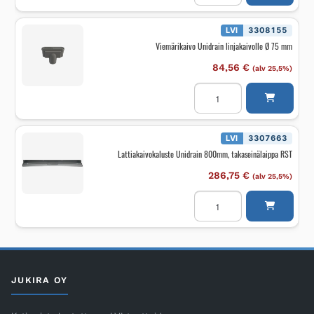
8mm
RST
harjattu
LVI
3308155
määrä
Viemärikaivo Unidrain linjakaivolle Ø 75 mm
84,56
€
(alv 25,5%)
Viemärikaivo
Unidrain
linjakaivolle
Ø
75
mm
LVI
3307663
määrä
Lattiakaivokaluste Unidrain 800mm, takaseinälaippa RST
286,75
€
(alv 25,5%)
Lattiakaivokaluste
Unidrain
800mm,
takaseinälaippa
RST
määrä
JUKIRA OY