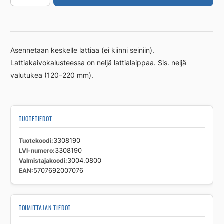
800
mm
RST
määrä
Asennetaan keskelle lattiaa (ei kiinni seiniin).
Lattiakaivokalusteessa on neljä lattialaippaa. Sis. neljä
valutukea (120–220 mm).
TUOTETIEDOT
Tuotekoodi
3308190
LVI-numero
3308190
Valmistajakoodi
3004.0800
EAN
5707692007076
TOIMITTAJAN TIEDOT