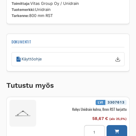
Toimittaja
Vitas Group Oy / Unidrain
Tuotemerkki
Unidrain
Tarkenne
800 mm RST
DOKUMENTIT
Käyttöohje
Tutustu myös
LVI
3307613
Kehys Unidrain kulma, 8mm RST harjattu
58,67
€
(alv 25,5%)
Kehys
Unidrain
kulma,