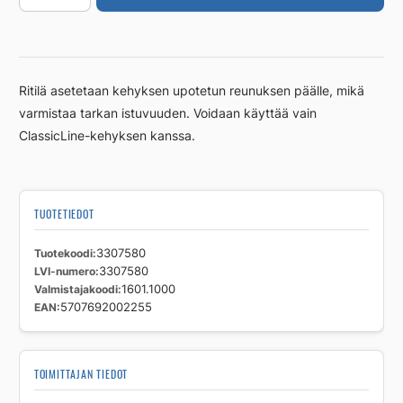
1000mm
Classic
RST
harjattu
Ritilä asetetaan kehyksen upotetun reunuksen päälle, mikä
määrä
varmistaa tarkan istuvuuden. Voidaan käyttää vain
ClassicLine-kehyksen kanssa.
TUOTETIEDOT
Tuotekoodi
3307580
LVI-numero
3307580
Valmistajakoodi
1601.1000
EAN
5707692002255
TOIMITTAJAN TIEDOT