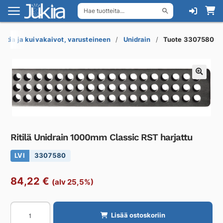
Hae tuotteita...
Siirry
Siirry
navigointiin
sisältöön
Lattia ja kuivakaivot, varusteineen
Unidrain
Tuote 3307580
Ritilä Unidrain 1000mm Classic RST harjattu
LVI
3307580
84,22
€
(alv 25,5%)
Ritilä
Lisää ostoskoriin
Unidrain