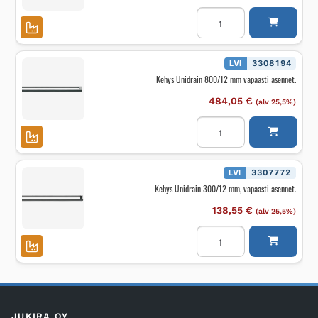
Jatkopala
Unidrain
20/12mm
RST
harjattu
määrä
LVI
3308194
Kehys Unidrain 800/12 mm vapaasti asennet.
484,05
€
(alv 25,5%)
Kehys
Unidrain
800/12
mm
vapaasti
asennet.
LVI
3307772
määrä
Kehys Unidrain 300/12 mm, vapaasti asennet.
138,55
€
(alv 25,5%)
Kehys
Unidrain
300/12
mm,
vapaasti
asennet.
määrä
JUKIRA OY