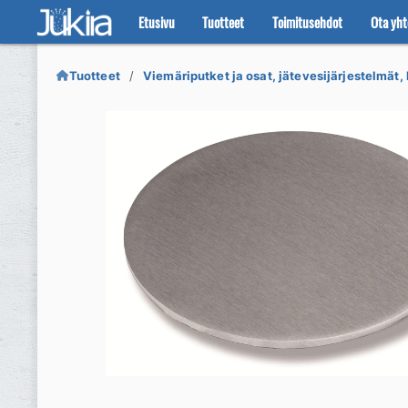
Etusivu
Tuotteet
Toimitusehdot
Ota yht
Siirry
Siirry
navigointiin
sisältöön
Tuotteet
Viemäriputket ja osat, jätevesijärjestelmät, 