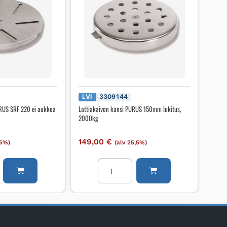
LVI
3309144
URUS SRF 220 ei aukkoa
Lattiakaivon kansi PURUS 150mm lukitus,
2000kg
149,00
€
,5%)
(alv 25,5%)
on
Lattiakaivon
kansi
PURUS
150mm
lukitus,
2000kg