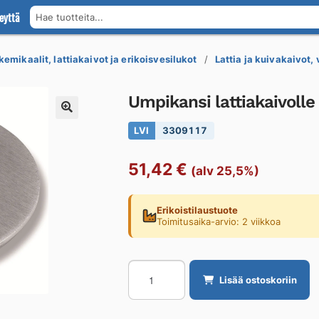
eyttä
Hae tuotteita...
kemikaalit, lattiakaivot ja erikoisvesilukot
Lattia ja kuivakaivot,
Umpikansi lattiakaivol
LVI
3309117
51,42
€
(alv 25,5%)
Erikoistilaustuote
Toimitusaika-arvio: 2 viikkoa
Umpikansi
Lisää ostoskoriin
lattiakaivolle
PURUS