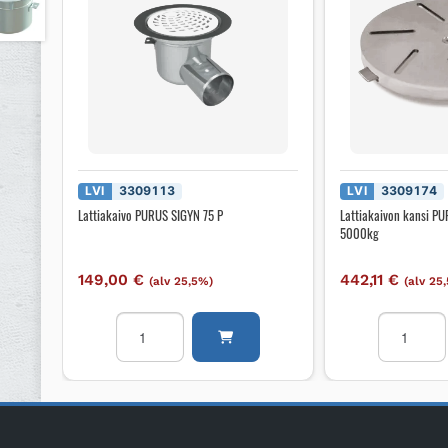
LVI
3309113
LVI
3309174
Lattiakaivo PURUS SIGYN 75 P
Lattiakaivon kansi P
5000kg
149,00
€
442,11
€
(alv 25,5%)
(alv 25
Lattiakaivo
Lattiakaiv
PURUS
kansi
SIGYN
PURUS
75
SRF
P
220
määrä
ei