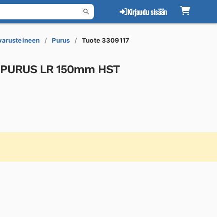
Kirjaudu sisään
 varusteineen
Purus
Tuote 3309117
le PURUS LR 150mm HST