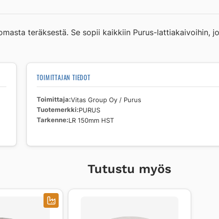
LR
150mm
HST
omasta teräksestä. Se sopii kaikkiin Purus-lattiakaivoihin
määrä
TOIMITTAJAN TIEDOT
Toimittaja
Vitas Group Oy / Purus
Tuotemerkki
PURUS
Tarkenne
LR 150mm HST
Tutustu myös