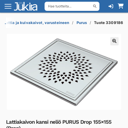
Hae tuotteita...
Siirry
Siirry
navigointiin
sisältöön
Lattia ja kuivakaivot, varusteineen
Purus
Tuote 3309186
Lattiakaivon kansi neliö PURUS Drop 155×155