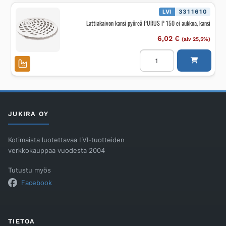
lukitus,
2000kg
LVI
3311610
määrä
Lattiakaivon kansi pyöreä PURUS P 150 ei aukkoa, kansi
6,02
€
(alv 25,5%)
Lattiakaivon
kansi
pyöreä
PURUS
P
150
ei
aukkoa,
kansi
JUKIRA OY
määrä
Kotimaista luotettavaa LVI-tuotteiden
verkkokauppaa vuodesta 2004
Tutustu myös
Facebook
TIETOA