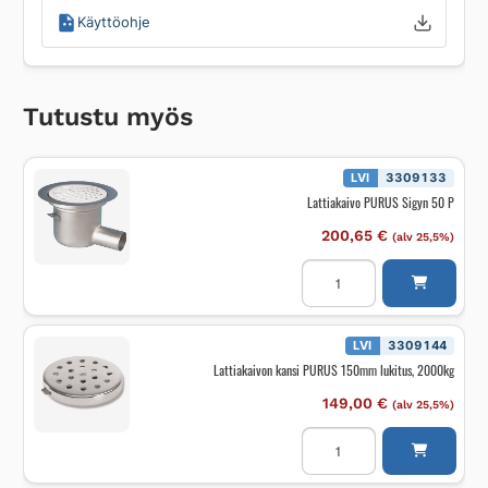
Käyttöohje
Tutustu myös
LVI
3309133
Lattiakaivo PURUS Sigyn 50 P
200,65
€
(alv 25,5%)
Lattiakaivo
PURUS
Sigyn
50
P
määrä
LVI
3309144
Lattiakaivon kansi PURUS 150mm lukitus, 2000kg
149,00
€
(alv 25,5%)
Lattiakaivon
kansi
PURUS
150mm