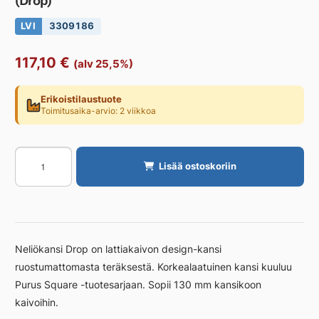
(Drop)
LVI
3309186
117,10
€
(alv 25,5%)
Erikoistilaustuote
Toimitusaika-arvio: 2 viikkoa
Lattiakaivon
Lisää ostoskoriin
kansi
neliö
PURUS
Drop
155x155
Neliökansi Drop on lattiakaivon design-kansi
(Drop)
ruostumattomasta teräksestä. Korkealaatuinen kansi kuuluu
määrä
Purus Square -tuotesarjaan. Sopii 130 mm kansikoon
kaivoihin.