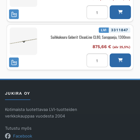
Suihkukouru
Geberit
CleanLine
CL80,
samppanja,
900mm
LVI
3311847
määrä
Suihkukouru Geberit CleanLine CL80, Samppanja, 1300mm
875,66
€
(alv 25,5%)
Suihkukouru
Geberit
CleanLine
CL80,
Samppanja,
1300mm
määrä
JUKIRA OY
Kotimaista luotettavaa LVI-tuotteiden
verkkokauppaa vuodesta 2004
Tutustu myös
Facebook