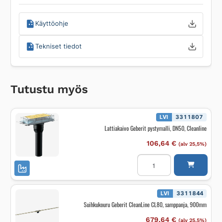
Käyttöohje
Tekniset tiedot
Tutustu myös
LVI
3311807
Lattiakaivo Geberit pystymalli, DN50, Cleanline
106,64
€
(alv 25,5%)
Lattiakaivo
Geberit
pystymalli,
DN50,
Cleanline
määrä
LVI
3311844
Suihkukouru Geberit CleanLine CL80, samppanja, 900mm
679,64
€
(alv 25,5%)