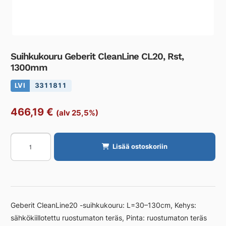
Suihkukouru Geberit CleanLine CL20, Rst,
1300mm
LVI
3311811
466,19
€
(alv 25,5%)
Suihkukouru
Lisää ostoskoriin
Geberit
CleanLine
CL20,
Rst,
1300mm
Geberit CleanLine20 -suihkukouru: L=30–130cm, Kehys:
määrä
sähkökiillotettu ruostumaton teräs, Pinta: ruostumaton teräs