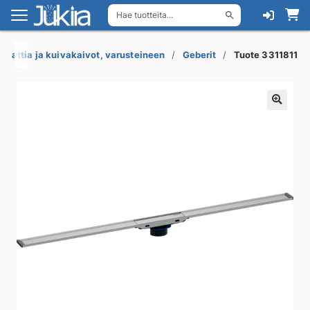
Hae tuotteita...
Siirry
Siirry
navigointiin
sisältöön
Lattia ja kuivakaivot, varusteineen
Geberit
Tuote 3311811