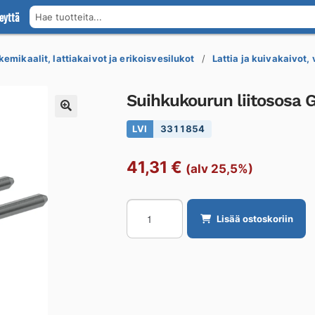
eyttä
Hae tuotteita...
kemikaalit, lattiakaivot ja erikoisvesilukot
Lattia ja kuivakaivot,
Suihkukourun liitososa 
LVI
3311854
41,31
€
(alv 25,5%)
Suihkukourun
Lisää ostoskoriin
liitososa
Geberit
CleanLine
CleanLine20
määrä