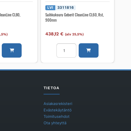
LVI
3311816
leanLine CL80,
Suihkukouru Geberit CleanLine CL60, Rst,
900mm
438,12
€
5,5%)
(alv 25,5%)
ru
Suihkukouru
Geberit
CleanLine
CL60,
,
Rst,
900mm
määrä
TIETOA
Asiakasrekisteri
Evästekäytäntö
Toimitusehdot
Ota yhteyttä