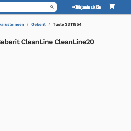
Kirjaudu sisään
 varusteineen
Geberit
Tuote 3311854
Geberit CleanLine CleanLine20