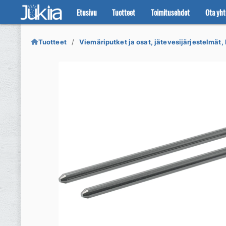
Etusivu
Tuotteet
Toimitusehdot
Ota yht
Siirry
Siirry
navigointiin
sisältöön
Tuotteet
Viemäriputket ja osat, jätevesijärjestelmät, 