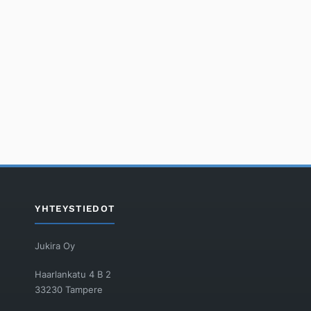
YHTEYSTIEDOT
Jukira Oy
Haarlankatu 4 B 2
33230 Tampere