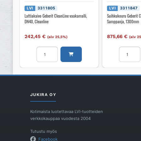
LVI
3311805
LVI
3311847
Lattiakaivo Geberit CleanLine vaakamalli,
Suihkukouru Geberit C
DN40, Cleanline
Samppanja, 1300mm
242,45
€
875,66
€
(alv 25,5%)
(alv 2
Lattiakaivo
Suihkukou
Geberit
Geberit
CleanLine
CleanLine
vaakamalli,
CL80,
DN40,
Samppanja
Cleanline
1300mm
määrä
määrä
JUKIRA OY
Kotimaista luotettavaa LVI-tuotteiden
verkkokauppaa vuodesta 2004
Tutustu myös
Facebook