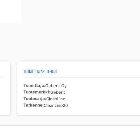
TOIMITTAJAN TIEDOT
Toimittaja
Geberit Oy
Tuotemerkki
Geberit
Tuotesarja
CleanLine
Tarkenne
CleanLine20