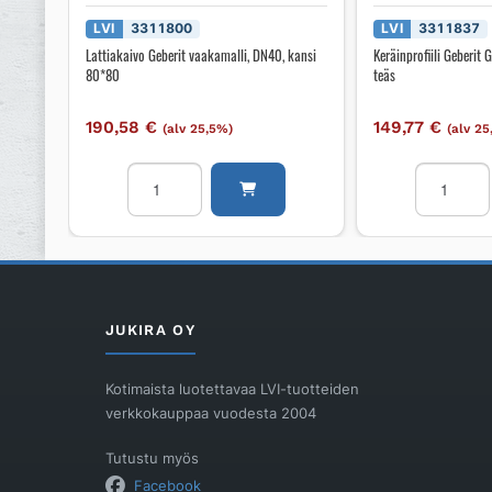
LVI
3311800
LVI
3311837
Lattiakaivo Geberit vaakamalli, DN40, kansi
Keräinprofiili Geberit
80*80
teäs
190,58
€
149,77
€
(alv 25,5%)
(alv 2
Lattiakaivo
Keräinprofii
Geberit
Geberit
vaakamalli,
Geberit
DN40,
ruostumat
kansi
teäs
80*80
määrä
määrä
JUKIRA OY
Kotimaista luotettavaa LVI-tuotteiden
verkkokauppaa vuodesta 2004
Tutustu myös
Facebook