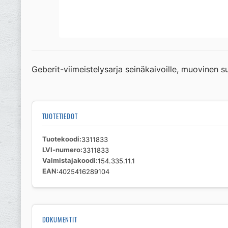
Geberit-viimeistelysarja seinäkaivoille, muovinen su
TUOTETIEDOT
Tuotekoodi
3311833
LVI-numero
3311833
Valmistajakoodi
154.335.11.1
EAN
4025416289104
DOKUMENTIT