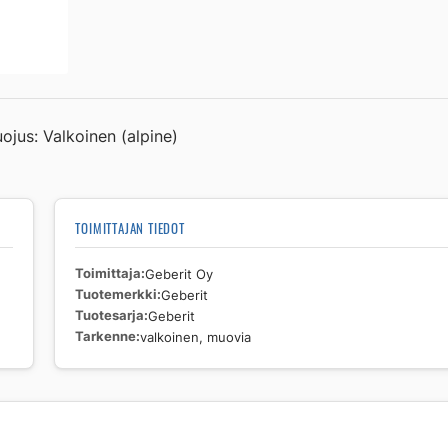
Geberit
valkoinen,
muovia
määrä
ojus: Valkoinen (alpine)
TOIMITTAJAN TIEDOT
Toimittaja
Geberit Oy
Tuotemerkki
Geberit
Tuotesarja
Geberit
Tarkenne
valkoinen, muovia