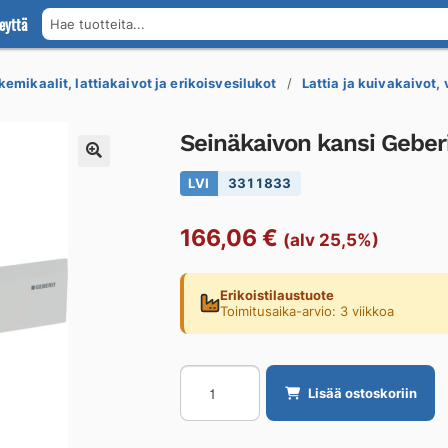
eyttä
Hae tuotteita...
kemikaalit, lattiakaivot ja erikoisvesilukot
Lattia ja kuivakaivot,
Seinäkaivon kansi Geberi
LVI
3311833
166,06
€
(alv 25,5%)
Erikoistilaustuote
Toimitusaika-arvio: 3 viikkoa
Seinäkaivon
Lisää ostoskoriin
kansi
Geberit