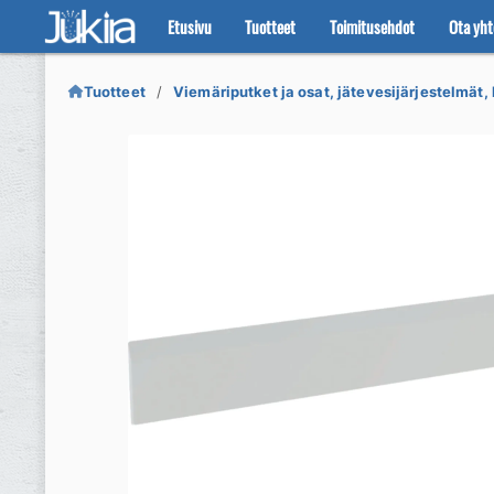
Etusivu
Tuotteet
Toimitusehdot
Ota yht
Siirry
Siirry
navigointiin
sisältöön
Tuotteet
Viemäriputket ja osat, jätevesijärjestelmät, 