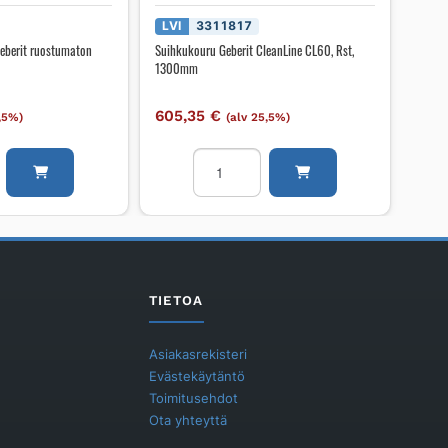
LVI
3311817
 Geberit ruostumaton
Suihkukouru Geberit CleanLine CL60, Rst,
1300mm
605,35
€
5,5%)
(alv 25,5%)
li
Suihkukouru
Geberit
CleanLine
on
CL60,
Rst,
1300mm
määrä
TIETOA
Asiakasrekisteri
Evästekäytäntö
Toimitusehdot
Ota yhteyttä