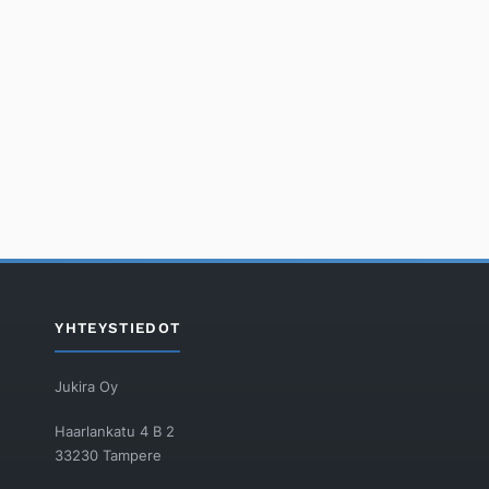
YHTEYSTIEDOT
Jukira Oy
Haarlankatu 4 B 2
33230 Tampere