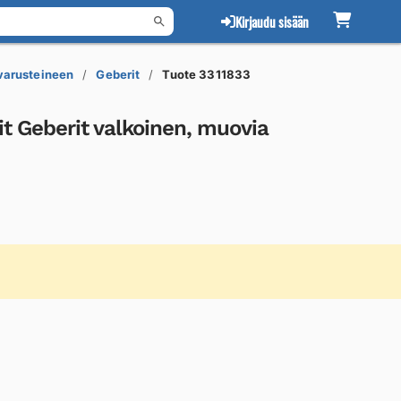
Kirjaudu sisään
 varusteineen
Geberit
Tuote 3311833
t Geberit valkoinen, muovia