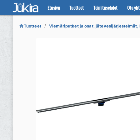
Etusivu
Tuotteet
Toimitusehdot
Ota yht
Siirry
Siirry
navigointiin
sisältöön
Tuotteet
Viemäriputket ja osat, jätevesijärjestelmät, 