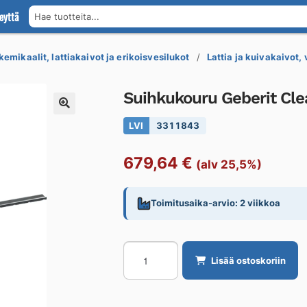
eyttä
Hae tuotteita...
kemikaalit, lattiakaivot ja erikoisvesilukot
Lattia ja kuivakaivot,
Suihkukouru Geberit Cl
LVI
3311843
679,64
€
(alv 25,5%)
Toimitusaika-arvio: 2 viikkoa
Suihkukouru
Lisää ostoskoriin
Geberit
CleanLine
CL80,