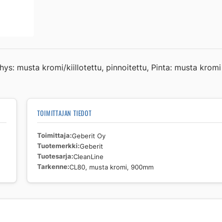
musta
kromi,
900mm
määrä
 musta kromi/kiillotettu, pinnoitettu, Pinta: musta kromi /
TOIMITTAJAN TIEDOT
Toimittaja
Geberit Oy
Tuotemerkki
Geberit
Tuotesarja
CleanLine
Tarkenne
CL80, musta kromi, 900mm