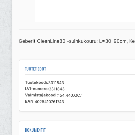
Geberit CleanLine80 -suihkukouru: L=30–90cm, Kehys:
TUOTETIEDOT
Tuotekoodi
3311843
LVI-numero
3311843
Valmistajakoodi
154.440.QC.1
EAN
4025410761743
DOKUMENTIT