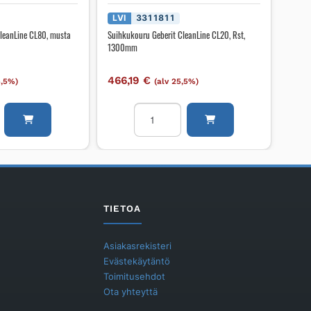
LVI
3311811
CleanLine CL80, musta
Suihkukouru Geberit CleanLine CL20, Rst,
1300mm
466,19
€
5,5%)
(alv 25,5%)
ru
Suihkukouru
Geberit
CleanLine
CL20,
Rst,
1300mm
määrä
TIETOA
Asiakasrekisteri
Evästekäytäntö
Toimitusehdot
Ota yhteyttä