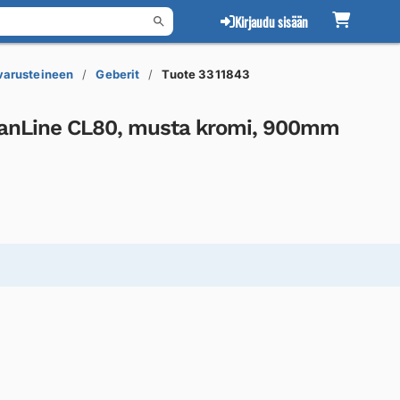
Kirjaudu sisään
 varusteineen
Geberit
Tuote 3311843
eanLine CL80, musta kromi, 900mm