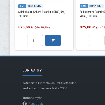
LVI
3311845
LVI
3311846
Suihkukouru Geberit CleanLine CL80, Rst,
Suihkukouru Geberit 
1300mm
kromi, 1300mm
875,66
€
875,66
€
(alv 25,5%)
(alv 2
Suihkukouru
Suihkukou
Geberit
Geberit
CleanLine
CleanLine
CL80,
CL80,
Rst,
musta
1300mm
kromi,
määrä
1300mm
JUKIRA OY
määrä
Kotimaista luotettavaa LVI-tuotteiden
verkkokauppaa vuodesta 2004
Tutustu myös
Facebook