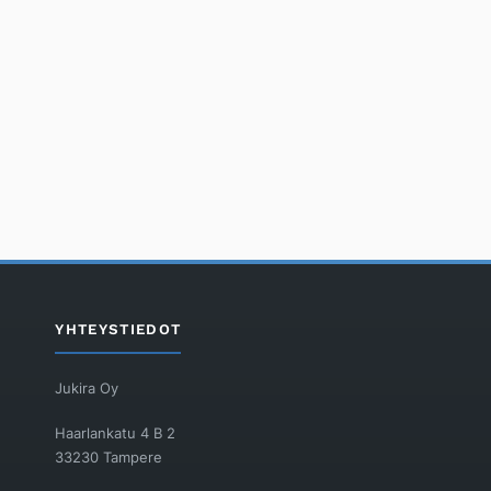
YHTEYSTIEDOT
Jukira Oy
Haarlankatu 4 B 2
33230 Tampere