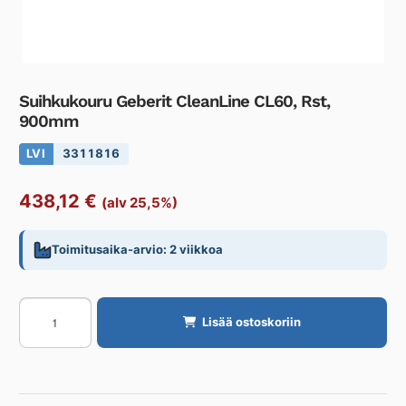
Suihkukouru Geberit CleanLine CL60, Rst,
900mm
LVI
3311816
438,12
€
(alv 25,5%)
Toimitusaika-arvio: 2 viikkoa
Suihkukouru
Lisää ostoskoriin
Geberit
CleanLine
CL60,
Rst,