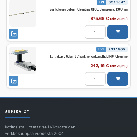
900mm
LVI
3311847
määrä
Suihkukouru Geberit CleanLine CL80, Samppanja, 1300mm
875,66
€
(alv 25,5%)
Suihkukouru
Geberit
CleanLine
CL80,
Samppanja,
1300mm
LVI
3311805
määrä
Lattiakaivo Geberit CleanLine vaakamalli, DN40, Cleanline
242,45
€
(alv 25,5%)
Lattiakaivo
Geberit
CleanLine
vaakamalli,
DN40,
Cleanline
määrä
JUKIRA OY
Kotimaista luotettavaa LVI-tuotteiden
verkkokauppaa vuodesta 2004