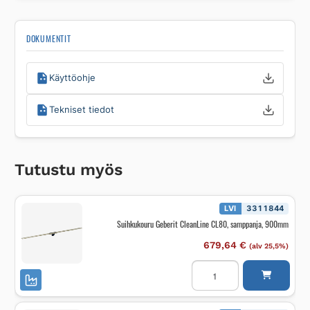
DOKUMENTIT
Käyttöohje
Tekniset tiedot
Tutustu myös
LVI
3311844
Suihkukouru Geberit CleanLine CL80, samppanja, 900mm
679,64
€
(alv 25,5%)
Suihkukouru
Geberit
CleanLine
CL80,
samppanja,