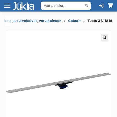
Hae tuotteita...
Siirry
Siirry
navigointiin
sisältöön
Lattia ja kuivakaivot, varusteineen
Geberit
Tuote 3311816