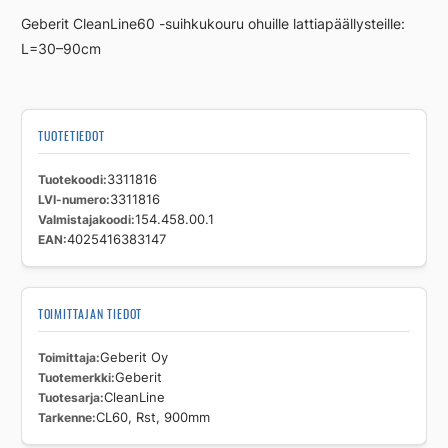
900mm
Geberit CleanLine60 -suihkukouru ohuille lattiapäällysteille:
määrä
L=30–90cm
TUOTETIEDOT
Tuotekoodi
3311816
LVI-numero
3311816
Valmistajakoodi
154.458.00.1
EAN
4025416383147
TOIMITTAJAN TIEDOT
Toimittaja
Geberit Oy
Tuotemerkki
Geberit
Tuotesarja
CleanLine
Tarkenne
CL60, Rst, 900mm