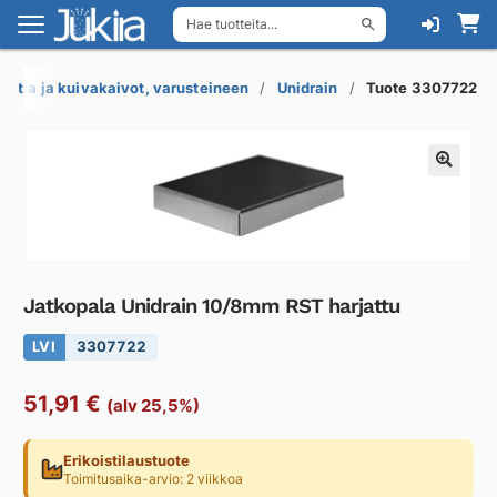
Hae tuotteita...
Siirry
Siirry
navigointiin
sisältöön
Lattia ja kuivakaivot, varusteineen
Unidrain
Tuote 3307722
Jatkopala Unidrain 10/8mm RST harjattu
LVI
3307722
51,91
€
(alv 25,5%)
Erikoistilaustuote
Toimitusaika-arvio: 2 viikkoa