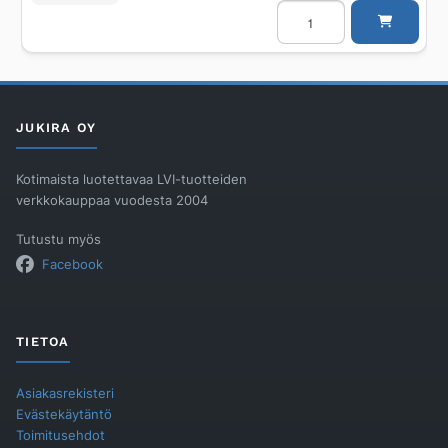
Lattiakaivokaluste
Unidrain
700mm,
2
seinälaippaa
RST
määrä
JUKIRA OY
Kotimaista luotettavaa LVI-tuotteiden
verkkokauppaa vuodesta 2004
Tutustu myös
Facebook
TIETOA
Asiakasrekisteri
Evästekäytäntö
Toimitusehdot