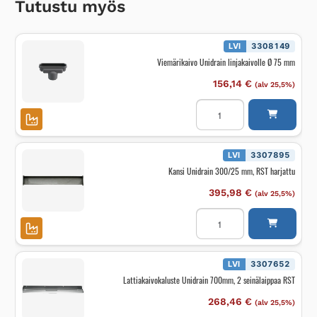
Tutustu myös
LVI
3308149
Viemärikaivo Unidrain linjakaivolle Ø 75 mm
156,14
€
(alv 25,5%)
Viemärikaivo
Unidrain
linjakaivolle
Ø
75
mm
LVI
3307895
määrä
Kansi Unidrain 300/25 mm, RST harjattu
395,98
€
(alv 25,5%)
Kansi
Unidrain
300/25
mm,
RST
harjattu
LVI
3307652
määrä
Lattiakaivokaluste Unidrain 700mm, 2 seinälaippaa RST
268,46
€
(alv 25,5%)