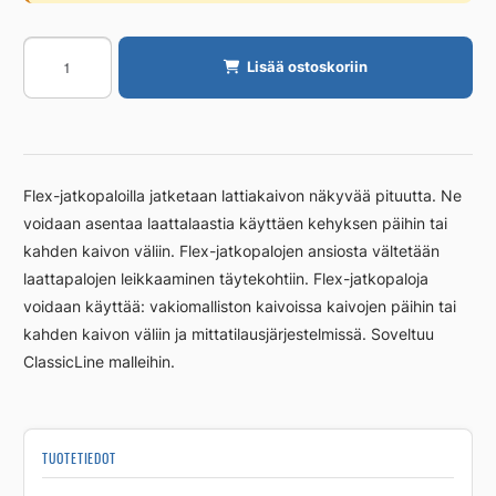
Jatkopala
Lisää ostoskoriin
Unidrain
10/8mm
RST
harjattu
määrä
Flex-jatkopaloilla jatketaan lattiakaivon näkyvää pituutta. Ne
voidaan asentaa laattalaastia käyttäen kehyksen päihin tai
kahden kaivon väliin. Flex-jatkopalojen ansiosta vältetään
laattapalojen leikkaaminen täytekohtiin. Flex-jatkopaloja
voidaan käyttää: vakiomalliston kaivoissa kaivojen päihin tai
kahden kaivon väliin ja mittatilausjärjestelmissä. Soveltuu
ClassicLine malleihin.
TUOTETIEDOT