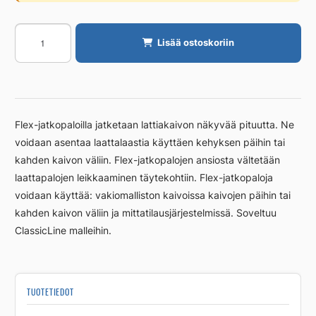
Jatkopala
Lisää ostoskoriin
Unidrain
80/10mm
RST
harjattu
määrä
Flex-jatkopaloilla jatketaan lattiakaivon näkyvää pituutta. Ne
voidaan asentaa laattalaastia käyttäen kehyksen päihin tai
kahden kaivon väliin. Flex-jatkopalojen ansiosta vältetään
laattapalojen leikkaaminen täytekohtiin. Flex-jatkopaloja
voidaan käyttää: vakiomalliston kaivoissa kaivojen päihin tai
kahden kaivon väliin ja mittatilausjärjestelmissä. Soveltuu
ClassicLine malleihin.
TUOTETIEDOT