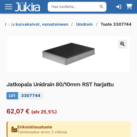
Hae tuotteita...
Siirry
Siirry
navigointiin
sisältöön
Lattia ja kuivakaivot, varusteineen
Unidrain
Tuote 3307744
Jatkopala Unidrain 80/10mm RST harjattu
LVI
3307744
62,07
€
(alv 25,5%)
Erikoistilaustuote
Toimitusaika-arvio: 2 viikkoa