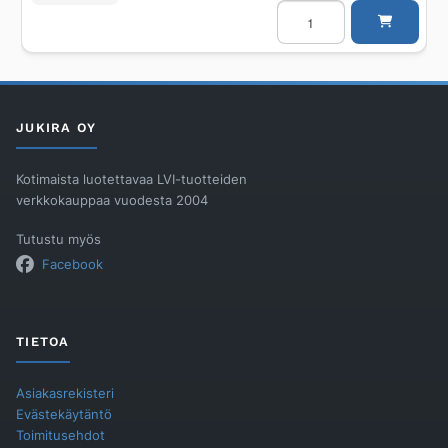
Ritilä
Unidrain
600
mm
Colum
RST
harjattu
määrä
JUKIRA OY
Kotimaista luotettavaa LVI-tuotteiden
verkkokauppaa vuodesta 2004
Tutustu myös
Facebook
TIETOA
Asiakasrekisteri
Evästekäytäntö
Toimitusehdot