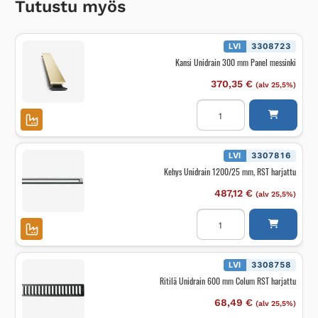
Tutustu myös
LVI
3308723
Kansi Unidrain 300 mm Panel messinki
370,35
€
(alv 25,5%)
Kansi
Unidrain
300
mm
Panel
messinki
LVI
3307816
määrä
Kehys Unidrain 1200/25 mm, RST harjattu
487,12
€
(alv 25,5%)
Kehys
Unidrain
1200/25
mm,
RST
harjattu
LVI
3308758
määrä
Ritilä Unidrain 600 mm Colum RST harjattu
68,49
€
(alv 25,5%)