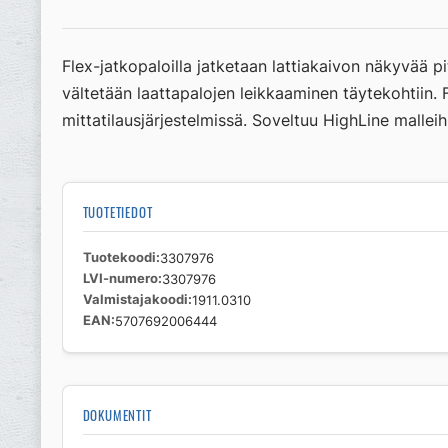
Flex-jatkopaloilla jatketaan lattiakaivon näkyvää p
vältetään laattapalojen leikkaaminen täytekohtiin. 
mittatilausjärjestelmissä. Soveltuu HighLine malleih
TUOTETIEDOT
Tuotekoodi
3307976
LVI-numero
3307976
Valmistajakoodi
1911.0310
EAN
5707692006444
DOKUMENTIT