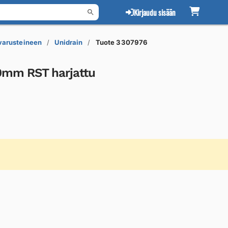
Kirjaudu sisään
 varusteineen
Unidrain
Tuote 3307976
10mm RST harjattu