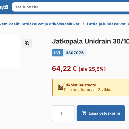
eyttä
Hae tuotteita...
kemikaalit, lattiakaivot ja erikoisvesilukot
Lattia ja kuivakaivot,
Jatkopala Unidrain 30/
LVI
3307976
64,22
€
(alv 25,5%)
Erikoistilaustuote
Toimitusaika-arvio: 2 viikkoa
Jatkopala
Lisää ostoskoriin
Unidrain
30/10mm