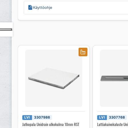
Käyttöohje
LVI
3307986
LVI
3307768
Jatkopala Unidrain ulkokulma 10mm RST
Lattiakaivokaluste Un