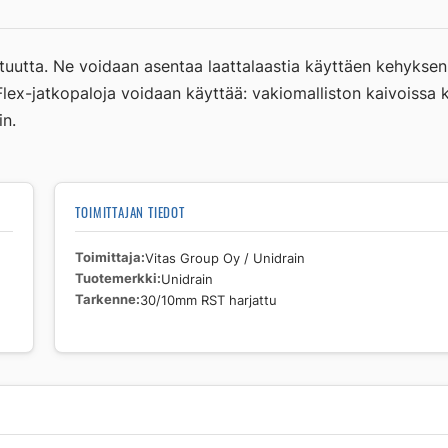
RST
harjattu
määrä
ituutta. Ne voidaan asentaa laattalaastia käyttäen kehyksen 
Flex-jatkopaloja voidaan käyttää: vakiomalliston kaivoissa k
in.
TOIMITTAJAN TIEDOT
Toimittaja
Vitas Group Oy / Unidrain
Tuotemerkki
Unidrain
Tarkenne
30/10mm RST harjattu