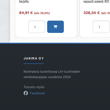
harjattu
vapaasti asennet. RST
84,91
€
328,34
€
(alv 25,5%)
(alv 2
Jatkopala
Lattiakaiv
Unidrain
Unidrain
ulkokulma
700
10mm
mm,
RST
vapaasti
harjattu
asennet.
määrä
RST
JUKIRA OY
määrä
Kotimaista luotettavaa LVI-tuotteiden
verkkokauppaa vuodesta 2004
Tutustu myös
Facebook