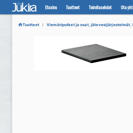
Etusivu
Tuotteet
Toimitusehdot
Ota yht
Siirry
Siirry
navigointiin
sisältöön
Tuotteet
Viemäriputket ja osat, jätevesijärjestelmät, 