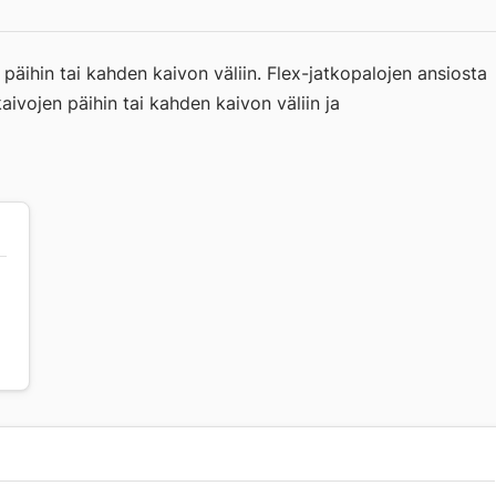
päihin tai kahden kaivon väliin. Flex-jatkopalojen ansiosta
aivojen päihin tai kahden kaivon väliin ja