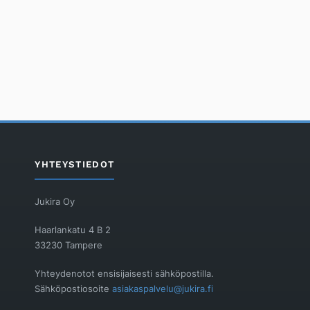
YHTEYSTIEDOT
Jukira Oy
Haarlankatu 4 B 2
33230 Tampere
Yhteydenotot ensisijaisesti sähköpostilla.
Sähköpostiosoite
asiakaspalvelu@jukira.fi